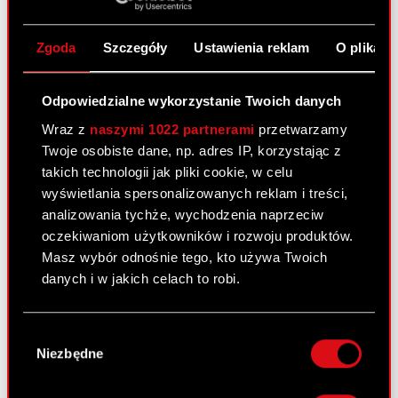
nową kadencję Podstawa prawna: Art. 56 ust. 1
pkt 2 Ustawy o ofercie – informacje bieżące i
Zgoda
Szczegóły
Ustawienia reklam
O plikach
okresowe Zarząd CD PROJEKT S.A. (dalej jako
„Spółka”) informuje, że dnia 23…
Czytaj dalej
Odpowiedzialne wykorzystanie Twoich danych
Powołanie członków Zarządu spółki na
PDF
Wraz z
naszymi 1022 partnerami
przetwarzamy
nową kadencję
Twoje osobiste dane, np. adres IP, korzystając z
takich technologii jak pliki cookie, w celu
wyświetlania spersonalizowanych reklam i treści,
Raport bieżący nr 10/2017
analizowania tychże, wychodzenia naprzeciw
23 maja 2017
oczekiwaniom użytkowników i rozwoju produktów.
Temat: Powołanie członków Rady Nadzorczej
Masz wybór odnośnie tego, kto używa Twoich
spółki na nową kadencję Podstawa prawna: Art.
danych i w jakich celach to robi.
56 ust. 1 pkt 2 Ustawy o ofercie – informacje
bieżące i okresowe Zarząd CD PROJEKT S.A.
Jeśli wyrazisz na to zgodę, chcielibyśmy również:
Wybór
(dalej jako „Spółka”) informuje, że dnia…
Czytaj
Gromadzić dane dotyczące Twojej
Niezbędne
zgody
dalej
lokalizacji geograficznej z dokładnością nawet
do kilku metrów
Powołanie członków Rady Nadzorczej