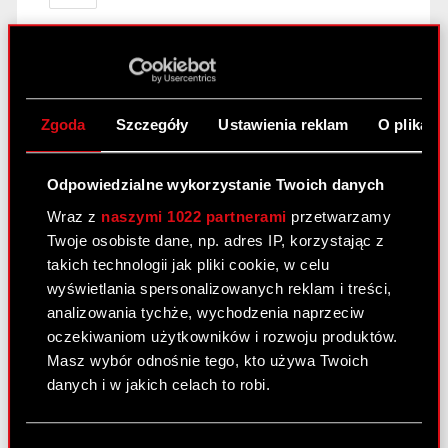
Raport bieżący nr 2/2019
12 marca 2019
Zgoda
Szczegóły
Ustawienia reklam
O plikach
Temat raportu: Zmiana terminu publikacji raportu
rocznego i skonsolidowanego raportu rocznego
Odpowiedzialne wykorzystanie Twoich danych
za 2018 rok Podstawa prawna raportu: Art. 56 ust.
1 pkt 2 Ustawy o ofercie – informacje bieżące i
Wraz z
naszymi 1022 partnerami
przetwarzamy
okresowe Treść raportu: Zarząd spółki…
Czytaj
Twoje osobiste dane, np. adres IP, korzystając z
dalej
takich technologii jak pliki cookie, w celu
wyświetlania spersonalizowanych reklam i treści,
Zmiana terminu publikacji raportu
PDF
analizowania tychże, wychodzenia naprzeciw
rocznego i skonsolidowanego raportu
oczekiwaniom użytkowników i rozwoju produktów.
rocznego za 2018 rok
Masz wybór odnośnie tego, kto używa Twoich
danych i w jakich celach to robi.
Raport bieżący nr 1/2019
Jeśli wyrazisz na to zgodę, chcielibyśmy również: