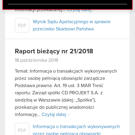
Jagiellońskiej 74 („Spółka”), w nawiązaniu do
Partnerzy mogą połączyć te informacje z innymi
informacji przekazanej…
Czytaj dalej
danymi otrzymanymi od Ciebie lub uzyskanymi
podczas korzystania z ich usług. Kontynuując
Wyrok Sądu Apelacyjnego w sprawie
korzystanie z naszej witryny, zgadasz się na
PDF
przeciwko Skarbowi Państwa
używanie plików cookie.
Raport bieżący nr 21/2018
18 października 2018
Temat: Informacja o transakcjach wykonywanych
przez osobę pełniącą obowiązki zarządcze
Podstawa prawna: Art. 19 ust. 3 MAR Treść
raportu: Zarząd spółki CD PROJEKT S.A. z
siedzibą w Warszawie (dalej: „Spółka”),
przekazuje do publicznej wiadomości
informację…
Czytaj dalej
Informacja o transakcjach wykonywanych
PDF
przez osobę pełniącą obowiązki