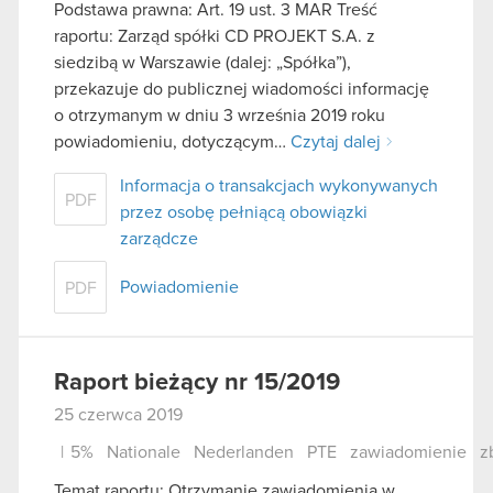
Podstawa prawna: Art. 19 ust. 3 MAR Treść
raportu: Zarząd spółki CD PROJEKT S.A. z
siedzibą w Warszawie (dalej: „Spółka”),
przekazuje do publicznej wiadomości informację
o otrzymanym w dniu 3 września 2019 roku
powiadomieniu, dotyczącym…
Czytaj dalej
Informacja o transakcjach wykonywanych
PDF
przez osobę pełniącą obowiązki
zarządcze
Powiadomienie
PDF
Raport bieżący nr 15/2019
25 czerwca 2019
|
5%
Nationale
Nederlanden
PTE
zawiadomienie
z
Temat raportu: Otrzymanie zawiadomienia w