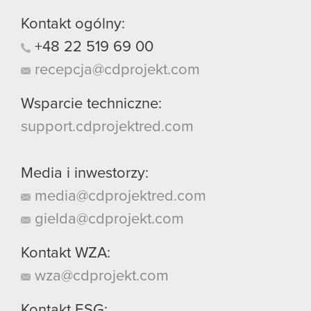
Kontakt ogólny:
+48
22
519
69
00
recepcja@cdprojekt.com
Wsparcie techniczne:
support.cdprojektred.com
Media i inwestorzy:
media@cdprojektred.com
gielda@cdprojekt.com
Kontakt WZA:
wza@cdprojekt.com
Kontakt ESG: