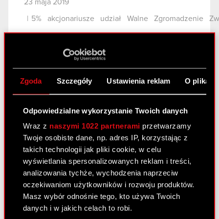
23 maja 2019
|
5%
akcjonariusze
udział
Walne
Zgromadzenie
Zw
Temat: Akcjonariusze posiadający co najmniej 5%
głosów na Zwyczajnym Walnym Zgromadzeniu
Akcjonariuszy Spółki. Podstawa prawna: 70 pkt 3
Ustawy o ofercie – WZA lista powyżej 5 % Zarząd
Zgoda
Szczegóły
Ustawienia reklam
O plikach
Spółki pod firmą CD PROJEKT Spółka Akcyjna…
Czytaj dalej
Odpowiedzialne wykorzystanie Twoich danych
Akcjonariusze posiadający co najmniej
PDF
5% głosów na Zwyczajnym Walnym
Wraz z
naszymi 1022 partnerami
przetwarzamy
Zgromadzeniu Akcjonariuszy Spółki.
Twoje osobiste dane, np. adres IP, korzystając z
takich technologii jak pliki cookie, w celu
wyświetlania spersonalizowanych reklam i treści,
Raport bieżący nr 10/2019
analizowania tychże, wychodzenia naprzeciw
oczekiwaniom użytkowników i rozwoju produktów.
23 maja 2019
Masz wybór odnośnie tego, kto używa Twoich
Temat: Uchwały podjęte przez Zwyczajne Walne
danych i w jakich celach to robi.
Zgromadzenie Akcjonariuszy Spółki Podstawa