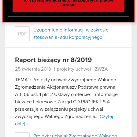
z naszej witryny, udostępniamy partnerom
informacje bieżące i okresowe Treść raportu:
cookie
społecznościowym, reklamowym i analitycznym.
Zarząd spółki CD PROJEKT S.A. ( dalej jako
Partnerzy mogą połączyć te informacje z innymi
„Spółka”)…
Czytaj dalej
danymi otrzymanymi od Ciebie lub uzyskanymi
Uzupełnienie informacji w zakresie
podczas korzystania z ich usług. Kontynuując
PDF
stosowania ładu korporacyjnego
korzystanie z naszej witryny, zgadasz się na
używanie plików cookie.
Raport bieżący nr 8/2019
25 kwietnia 2019
|
projekty uchwał
ZWZA
TEMAT: Projekty uchwał Zwyczajnego Walnego
Zgromadzenia Akcjonariuszy Podstawa prawna:
Art. 56 ust. 1 pkt 2 Ustawy o ofercie – informacje
bieżące i okresowe Zarząd CD PROJEKT S.A.
przekazuje w załączeniu projekty uchwał
Zwyczajnego Walnego Zgromadzenia…
Czytaj
dalej
Projekty uchwał Zwyczajnego Walnego