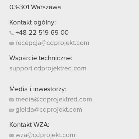
03-301
Warszawa
Kontakt ogólny:
+48
22
519
69
00
recepcja@cdprojekt.com
Wsparcie techniczne:
support.cdprojektred.com
Media i inwestorzy:
media@cdprojektred.com
gielda@cdprojekt.com
Kontakt WZA:
wza@cdprojekt.com