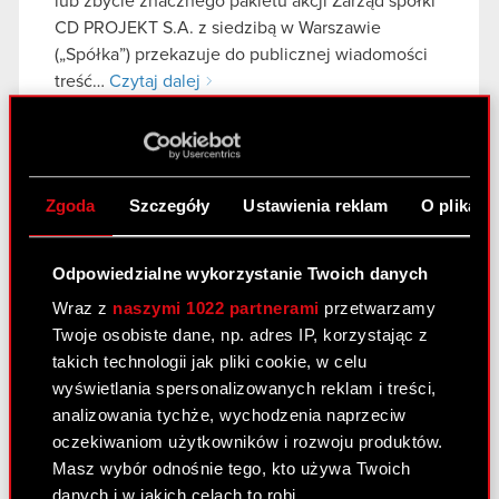
lub zbycie znacznego pakietu akcji Zarząd spółki
CD PROJEKT S.A. z siedzibą w Warszawie
(„Spółka”) przekazuje do publicznej wiadomości
treść…
Czytaj dalej
Ujawnienie stanu posiadania - ESPI
PDF
Notification of major holdings
PDF
Zgoda
Szczegóły
Ustawienia reklam
O plikach
Zawiadomienie dot. znaczącego pakietu
PDF
Odpowiedzialne wykorzystanie Twoich danych
papierów wartościowych
Wraz z
naszymi 1022 partnerami
przetwarzamy
Twoje osobiste dane, np. adres IP, korzystając z
Raport bieżący nr 2/2021
takich technologii jak pliki cookie, w celu
wyświetlania spersonalizowanych reklam i treści,
13 stycznia 2021
analizowania tychże, wychodzenia naprzeciw
Temat: Ujawnienie stanu posiadania Podstawa
oczekiwaniom użytkowników i rozwoju produktów.
prawna: Art. 70 pkt 1 Ustawy o ofercie – nabycie
Masz wybór odnośnie tego, kto używa Twoich
lub zbycie znacznego pakietu akcji Zarząd spółki
danych i w jakich celach to robi.