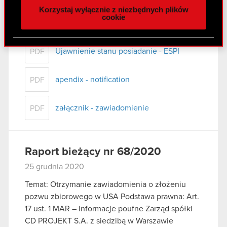
CD PROJEKT S.A. z siedzibą w Warszawie
Korzystaj wyłącznie z niezbędnych plików
z naszej witryny, udostępniamy partnerom
(„Spółka”) przekazuje do publicznej wiadomości
cookie
społecznościowym, reklamowym i analitycznym.
treść…
Czytaj dalej
Partnerzy mogą połączyć te informacje z innymi
danymi otrzymanymi od Ciebie lub uzyskanymi
Ujawnienie stanu posiadanie - ESPI
PDF
podczas korzystania z ich usług. Kontynuując
korzystanie z naszej witryny, zgadasz się na
apendix - notification
PDF
używanie plików cookie.
załącznik - zawiadomienie
PDF
Raport bieżący nr 68/2020
25 grudnia 2020
Temat: Otrzymanie zawiadomienia o złożeniu
pozwu zbiorowego w USA Podstawa prawna: Art.
17 ust. 1 MAR – informacje poufne Zarząd spółki
CD PROJEKT S.A. z siedzibą w Warszawie