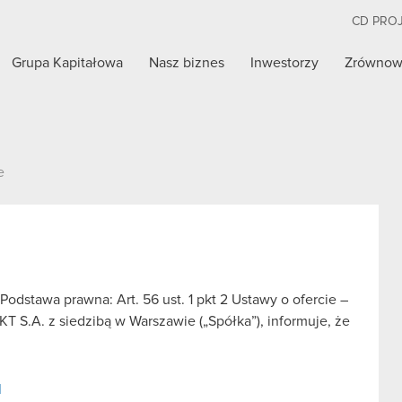
CD PRO
Grupa Kapitałowa
Nasz biznes
Inwestorzy
Zrównow
e
odstawa prawna: Art. 56 ust. 1 pkt 2 Ustawy o ofercie –
 S.A. z siedzibą w Warszawie („Spółka”), informuje, że
I