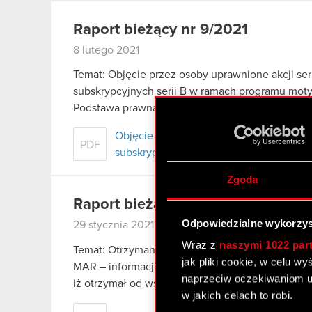
Raport bieżący nr 9/2021
8 lutego 2021
Temat: Objęcie przez osoby uprawnione akcji seri
subskrypcyjnych serii B w ramach programu mot
Podstawa prawna: art. 17 ust. 1 MAR – informacja
Objęcie przez osoby uprawnione akcji se
PDF
subskrypcyjnych serii B - ESPI
Zgoda
Raport bieżący nr 8/2021
Odpowiedzialne wykorzys
29 stycznia 2021
Wraz z
naszymi 1022 par
Temat: Otrzymanie zawiadomienia o złożeniu poz
jak pliki cookie, w celu w
MAR – informacje poufne Zarząd spółki CD PROJE
naprzeciw oczekiwaniom u
iż otrzymał od współpracującej ze…
Czytaj dalej
w jakich celach to robi.