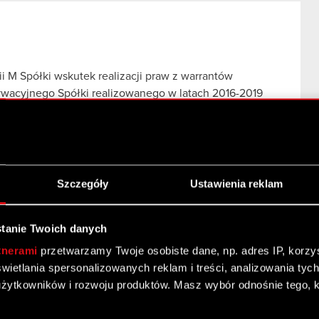
i M Spółki wskutek realizacji praw z warrantów
ywacyjnego Spółki realizowanego w latach 2016-2019
…
Czytaj dalej
rii M Spółki wskutek realizacji praw z warrantów
Szczegóły
Ustawienia reklam
tanie Twoich danych
tnerami
przetwarzamy Twoje osobiste dane, np. adres IP, korzyst
wu zbiorowego w USA Podstawa prawna: Art. 17 ust. 1
yświetlania spersonalizowanych reklam i treści, analizowania ty
KT S.A. z siedzibą w Warszawie („Spółka”) informuje,
żytkowników i rozwoju produktów. Masz wybór odnośnie tego, 