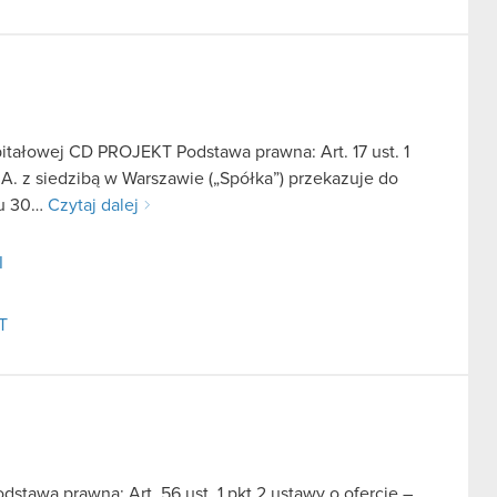
pitałowej CD PROJEKT Podstawa prawna: Art. 17 ust. 1
. z siedzibą w Warszawie („Spółka”) przekazuje do
iu 30…
Czytaj dalej
I
T
dstawa prawna: Art. 56 ust. 1 pkt 2 ustawy o ofercie –