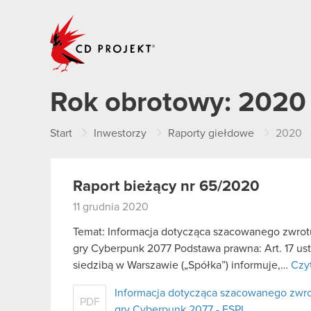
CD PROJEKT
Rok obrotowy:
2020
Start
Inwestorzy
Raporty giełdowe
2020
Raport bieżący nr 65/2020
11 grudnia 2020
Temat: Informacja dotycząca szacowanego zwrot
gry Cyberpunk 2077 Podstawa prawna: Art. 17 us
siedzibą w Warszawie („Spółka”) informuje,…
Czyt
Informacja dotycząca szacowanego zwro
PDF
gry Cyberpunk 2077 - ESPI