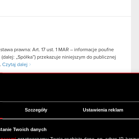
stawa prawna: Art. 17 ust. 1 MAR – informacje poufne
dalej: „Spółka”) przekazuje niniejszym do publicznej
…
Czytaj dalej
orekta
Szczegóły
Ustawienia reklam
tawa prawna: Art. 56 ust. 1 pkt 2 ustawy o ofercie –
tanie Twoich danych
dzibą w Warszawie (dalej: „Spółka”) przekazuje