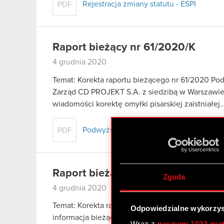
Rejestracja zmiany statutu - ESPI
PDF
Raport bieżący nr 61/2020/K
4 grudnia 2020
Temat: Korekta raportu bieżącego nr 61/2020 Pod
Zarząd CD PROJEKT S.A. z siedzibą w Warszawie (
wiadomości korektę omyłki pisarskiej zaistniałej
Podwyższenie kapitału zakładowego - k
PDF
Raport bieżący nr 60/2020/K
Zgoda
4 grudnia 2020
Temat: Korekta raportu bieżącego nr 60/2020 Pods
Odpowiedzialne wykorzys
informacja bieżąca Zarząd CD PROJEKT S.A. z sie