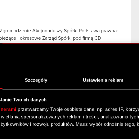
Zgromadzenie Akcjonariuszy Spółki Podstawa prawna:
e bieżące i okresowe Zarząd Spółki pod firmą CD
ej
 Zgromadzenie Akcjonariuszy Spółki
e Walne Zgromadzenie Akcjonariuszy Spółki
Szczegóły
Ustawienia reklam
tanie Twoich danych
cjonariuszy – 8 maja 2018 r.
tnerami
przetwarzamy Twoje osobiste dane, np. adres IP, korzyst
yświetlania spersonalizowanych reklam i treści, analizowania ty
żytkowników i rozwoju produktów. Masz wybór odnośnie tego, 
e Walne Zgromadzenie Akcjonariuszy Spółki