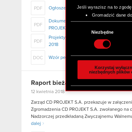
Jeśli wyrazisz na to zgodę
Ogłoszenie Zarządu CD PROJEKT S.A. 
PDF
Gromadzić dane dot
Dokumentacja przedkładana do rozpat
Identyfikować Twoje
Wybór
PDF
czyli wirtualny odcisk 
PROJEKT S.A.
zgody
Niezbędne
Dowiedz się więcej odnośn
Projekty uchwał Zwyczajnego Walnego 
PDF
szczegółów
. W Deklaracj
2018
Wykorzystujemy pliki cook
Wzór pełnomocnictwa i instrukcja wyko
DOC
analizować ruch w naszej w
Korzystaj wyłączn
społecznościowym, reklam
niezbędnych plików 
otrzymanymi od Ciebie lub
Raport bieżący nr 7/2018
zgadasz się na używanie p
12 kwietnia 2018
Zarząd CD PROJEKT S.A. przekazuje w załączen
Zgromadzenia CD PROJEKT S.A. zwołanego na dz
Nadzorczej przedkładaną Zwyczajnemu Walnem
dalej