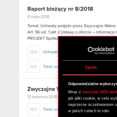
Raport bieżący nr 8/2018
8 maja 2018
Temat: Uchwały podjęte przez Zwyczajne Walne 
Art. 56 ust. 1 pkt 2 Ustawy o ofercie – informacj
PROJEKT Spółka Akcyjna z siedzibą…
Czytaj dal
Uchwały podjęte przez Zwyczajne Walne
PDF
Treść uchwał podjętych przez Zwyczajn
PDF
Zgoda
Odpowiedzialne wykorzys
Zwyczajne Walne Zgromadzenie Ak
Wraz z
naszymi 1022 par
12 kwietnia 2018
jak pliki cookie, w celu w
naprzeciw oczekiwaniom u
Treść uchwał podjętych przez Zwyczajn
PDF
w jakich celach to robi.