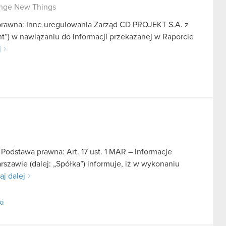
ange New Things
 prawna: Inne uregulowania Zarząd CD PROJEKT S.A. z
nt”) w nawiązaniu do informacji przekazanej w Raporcie
j
Podstawa prawna: Art. 17 ust. 1 MAR – informacje
zawie (dalej: „Spółka”) informuje, iż w wykonaniu
aj dalej
ki