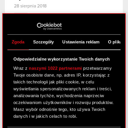
28 sierpnia 2018
Prezentacja Grupy CD PROJEKT – wyniki
PDF
H1 2018
Zgoda
Szczegóły
Ustawienia reklam
O plikach
Czat z inwestorami
indywidualnymi – 28 sierpnia
2018 r.
Odpowiedzialne wykorzystanie Twoich danych
28 sierpnia 2018
Wraz z
naszymi 1022 partnerami
przetwarzamy
Twoje osobiste dane, np. adres IP, korzystając z
Czat z inwestorami indywidualnymi - 28
PDF
takich technologii jak pliki cookie, w celu
sierpnia 2018 r.
wyświetlania spersonalizowanych reklam i treści,
analizowania tychże, wychodzenia naprzeciw
oczekiwaniom użytkowników i rozwoju produktów.
Komentarz do wyników Grupy CD
Masz wybór odnośnie tego, kto używa Twoich
PROJEKT – H1 2018
danych i w jakich celach to robi.
28 sierpnia 2018