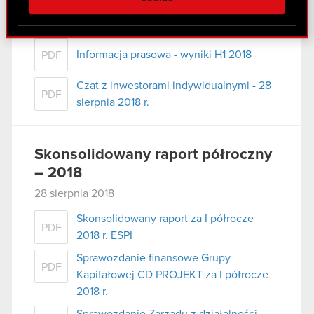
społecznościowym, reklamowym i analitycznym.
Podstawowe dane finansowe - H1 2018
XLSX
Partnerzy mogą połączyć te informacje z innymi
danymi otrzymanymi od Ciebie lub uzyskanymi
Informacja prasowa - wyniki H1 2018
PDF
podczas korzystania z ich usług. Kontynuując
korzystanie z naszej witryny, zgadasz się na
Czat z inwestorami indywidualnymi - 28
używanie plików cookie.
PDF
sierpnia 2018 r.
Skonsolidowany raport półroczny
– 2018
28 sierpnia 2018
Skonsolidowany raport za I półrocze
PDF
2018 r. ESPI
Sprawozdanie finansowe Grupy
PDF
Kapitałowej CD PROJEKT za I półrocze
2018 r.
Sprawozdanie Zarządu z działalności