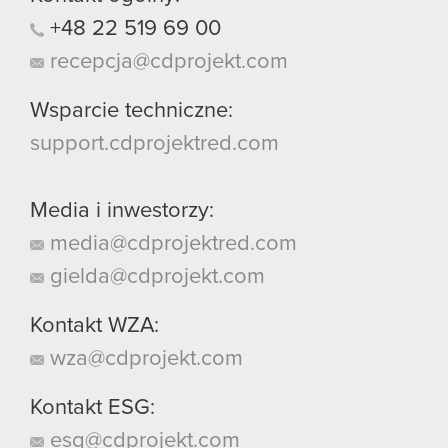
+48
22
519
69
00
recepcja@cdprojekt.com
Wsparcie techniczne:
support.cdprojektred.com
Media i inwestorzy:
media@cdprojektred.com
gielda@cdprojekt.com
Kontakt WZA:
wza@cdprojekt.com
Kontakt ESG:
esg@cdprojekt.com