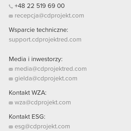
+48
22
519
69
00
recepcja@cdprojekt.com
Wsparcie techniczne:
support.cdprojektred.com
Media i inwestorzy:
media@cdprojektred.com
gielda@cdprojekt.com
Kontakt WZA:
wza@cdprojekt.com
Kontakt ESG:
esg@cdprojekt.com