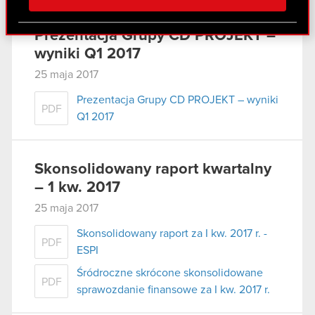
społecznościowym, reklamowym i analitycznym.
Partnerzy mogą połączyć te informacje z innymi
Prezentacja Grupy CD PROJEKT –
danymi otrzymanymi od Ciebie lub uzyskanymi
wyniki Q1 2017
podczas korzystania z ich usług. Kontynuując
korzystanie z naszej witryny, zgadasz się na
25 maja 2017
używanie plików cookie.
Prezentacja Grupy CD PROJEKT – wyniki
PDF
Q1 2017
Skonsolidowany raport kwartalny
– 1 kw. 2017
25 maja 2017
Skonsolidowany raport za I kw. 2017 r. -
PDF
ESPI
Śródroczne skrócone skonsolidowane
PDF
sprawozdanie finansowe za I kw. 2017 r.