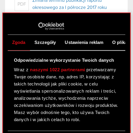
Zmiana terminu publikacji raportu
PDF
okresowego za I półrocze 2017 roku
Audio webcast Grupy CD
PROJEKT – wyniki Q1 2017
Zgoda
Szczegóły
Ustawienia reklam
O plikach
25 maja 2017
Zapis audio webcastu Grupy CD
Odpowiedzialne wykorzystanie Twoich danych
MP3
PROJEKT - wyniki Q1 2017
Wraz z
naszymi 1022 partnerami
przetwarzamy
Twoje osobiste dane, np. adres IP, korzystając z
takich technologii jak pliki cookie, w celu
Komentarz do wyników Grupy CD
wyświetlania spersonalizowanych reklam i treści,
PROJEKT – Q1 2017
analizowania tychże, wychodzenia naprzeciw
25 maja 2017
oczekiwaniom użytkowników i rozwoju produktów.
Masz wybór odnośnie tego, kto używa Twoich
danych i w jakich celach to robi.
Wyniki za I kwartał 2017 r.