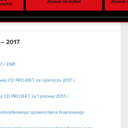
Zezwól na wybór
Zezwól n
owym i analitycznym. Partnerzy mogą połączyć te informacje z
cookie
 uzyskanymi podczas korzystania z ich usług. Kontynuując korzy
lików cookie.
 – 2017
 r. ESPI
wej CD PROJEKT za I półrocze 2017 r.
j CD PROJEKT za 1 połowę 2017 r.
 jednostkowego sprawozdania finansowego