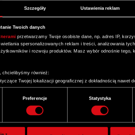
Szczegóły
Ustawienia reklam
 H1 2017
tanie Twoich danych
tnerami
przetwarzamy Twoje osobiste dane, np. adres IP, korzyst
yświetlania spersonalizowanych reklam i treści, analizowania ty
żytkowników i rozwoju produktów. Masz wybór odnośnie tego, 
wie 2017 roku 255 mln zł przychodów ze sprzedaży i
, chcielibyśmy również:
yczące Twojej lokalizacji geograficznej z dokładnością nawet d
wej CD PROJEKT za I półrocze 2017 r.
 urządzenie, aktywnie analizując charakteryzującego je zbiory d
palca)
Preferencje
Statystyka
ie tego, jak Twoje osobiste dane są przetwarzane oraz ustaw w
upy Kapitałowej CD PROJEKT za I półrocze 2017 r.
i plików cookie możesz zmienić lub wycofać swoją zgodę w dowol
 H1 2017
ie do spersonalizowania treści i reklam, aby oferować funkcje 
itrynie. Informacje o tym, jak korzystasz z naszej witryny, ud
ie z