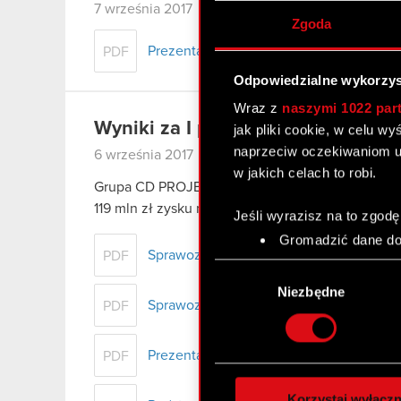
7 września 2017
Zgoda
Prezentacja Grupy CD PROJEKT – wyniki
PDF
Odpowiedzialne wykorzys
Wraz z
naszymi 1022 par
Wyniki za I półrocze 2017 r.
jak pliki cookie, w celu w
naprzeciw oczekiwaniom u
6 września 2017
w jakich celach to robi.
Grupa CD PROJEKT wypracowała w pierwszej poło
119 mln zł zysku netto….
Czytaj dalej
Jeśli wyrazisz na to zgodę
Gromadzić dane dot
Sprawozdanie finansowe Grupy Kapitało
PDF
Identyfikować Twoje
Wybór
czyli wirtualny odcisk 
zgody
Niezbędne
Dowiedz się więcej odnośn
Sprawozdanie Zarządu z działalności Gr
PDF
szczegółów
. W Deklaracj
Prezentacja Grupy CD PROJEKT – wyniki
PDF
Wykorzystujemy pliki cook
analizować ruch w naszej w
Korzystaj wyłączn