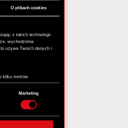
O plikach cookies
ając z takich technologii
chże, wychodzenia
kto używa Twoich danych i
o kilku metrów
anych (fingerprinting,
Marketing
łasne preferencje w
sekcji
nej chwili.
społecznościowe i
ostępniamy partnerom