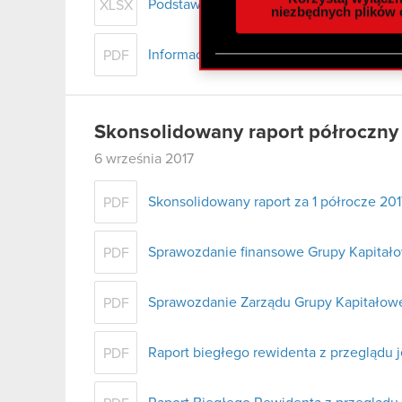
Podstawowe dane finansowe - H1 2017
XLSX
społecznościowym, reklam
niezbędnych plików 
otrzymanymi od Ciebie lub
zgadasz się na używanie p
Informacja prasowa - wyniki H1 2017
PDF
Skonsolidowany raport półroczny
6 września 2017
Skonsolidowany raport za 1 półrocze 2017
PDF
Sprawozdanie finansowe Grupy Kapitało
PDF
Sprawozdanie Zarządu Grupy Kapitałowe
PDF
Raport biegłego rewidenta z przeglądu
PDF