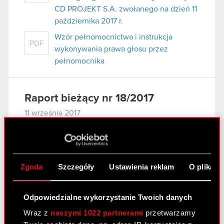
CD PROJEKT S.A. zwołanego na dzień 11
października 2017 r.
Wzór pełnomocnictwa i instrukcja
PDF
wykonywania prawa głosu przez
pełnomocnika
Raport bieżący nr 18/2017
11 września 2017
Data sporządzenia raportu: 11 września 2017 r.
Podstawa prawna: Art. 56 ust. 1 pkt. 2 Ustawy o
ofercie – informacje bieżące i okresowe Zarząd
Zgoda
Szczegóły
Ustawienia reklam
O plikach
spółki CD PROJEKT S.A. (dalej jako „Spółka“)
przekazuje do publicznej wiadomości…
Czytaj
dalej
Odpowiedzialne wykorzystanie Twoich danych
Zgłoszenie kandydata do Rady
Wraz z
naszymi 1022 partnerami
przetwarzamy
PDF
Nadzorczej Spółki