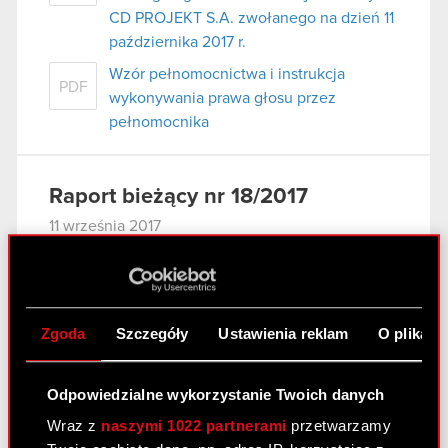
CD PROJEKT S.A. zwołanego na dzień 11
października 2017 r.
Wzór pełnomocnictwa i instrukcja
PDF
wykonywania prawa głosu przez
pełnomocnika
Raport bieżący nr 18/2017
11 września 2017
Data sporządzenia raportu: 11 września 2017 r.
Podstawa prawna: Art. 56 ust. 1 pkt. 2 Ustawy o
ofercie – informacje bieżące i okresowe Zarząd
Zgoda
Szczegóły
Ustawienia reklam
O plikach
spółki CD PROJEKT S.A. (dalej jako „Spółka“)
przekazuje do publicznej wiadomości…
Czytaj
dalej
Odpowiedzialne wykorzystanie Twoich danych
Zgłoszenie kandydata do Rady
Wraz z
naszymi 1022 partnerami
przetwarzamy
PDF
Nadzorczej Spółki