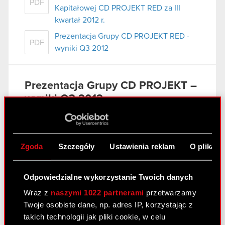
PDF
Kapitałowej CD PROJEKT RED za III
kwartał 2012 r.
Prezentacja Grupy CD PROJEKT RED -
PDF
wyniki Q3 2012
Prezentacja Grupy CD PROJEKT –
wyniki Q3 2012
13 listopada 2012
Prezentacja Grupy CD PROJEKT – wyniki
PDF
Q3 2012
Zgoda
Szczegóły
Ustawienia reklam
O plikach
Odpowiedzialne wykorzystanie Twoich danych
Skonsolidowany raport kwartalny
Wraz z
naszymi 1022 partnerami
przetwarzamy
– 3 kw. 2012
Twoje osobiste dane, np. adres IP, korzystając z
13 listopada 2012
takich technologii jak pliki cookie, w celu