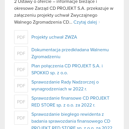
2 Ustawy o ofercie – informacje bieżące i
okresowe Zarząd CD PROJEKT S.A. przekazuje w
załączeniu projekty uchwał Zwyczajnego
Walnego Zgromadzenia CD…
Czytaj dalej
Projekty uchwał ZWZA
PDF
Dokumentacja przedkładana Walnemu
PDF
Zgromadzeniu
Plan połączenia CD PROJEKT S.A. i
PDF
SPOKKO sp. z o.o.
Sprawozdanie Rady Nadzorczej o
PDF
wynagrodzeniach w 2022 r.
Sprawozdanie finansowe CD PROJEKT
PDF
RED STORE sp. z o.o. za 2022 r.
Sprawozdanie biegłego rewidenta z
PDF
badania sprawozdania finansowego CD
PROJEKT RED STORE sp. z o.o. za 2022