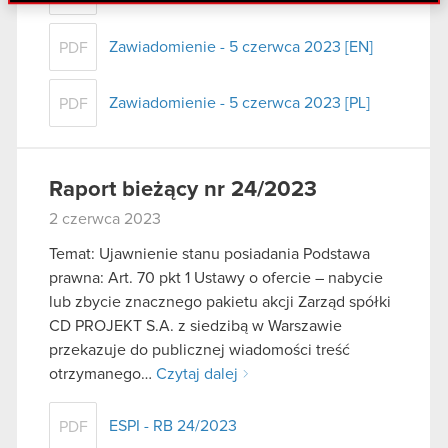
danymi otrzymanymi od Ciebie lub uzyskanymi
podczas korzystania z ich usług. Kontynuując
Zawiadomienie - 5 czerwca 2023 [EN]
PDF
korzystanie z naszej witryny, zgadasz się na
używanie plików cookie.
Zawiadomienie - 5 czerwca 2023 [PL]
PDF
Raport bieżący nr 24/2023
2 czerwca 2023
Temat: Ujawnienie stanu posiadania Podstawa
prawna: Art. 70 pkt 1 Ustawy o ofercie – nabycie
lub zbycie znacznego pakietu akcji Zarząd spółki
CD PROJEKT S.A. z siedzibą w Warszawie
przekazuje do publicznej wiadomości treść
otrzymanego…
Czytaj dalej
ESPI - RB 24/2023
PDF