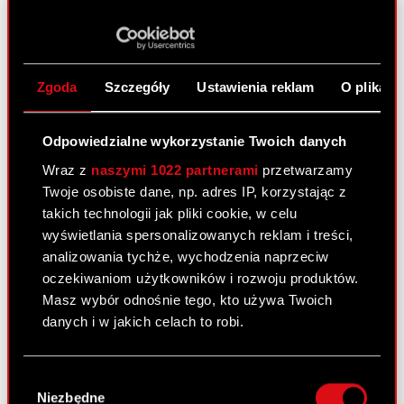
głosów na Zwyczajnym Walnym Zgromadzeniu
Spółki Podstawa prawna: Art. 70 pkt 3 Ustawy o
ofercie – WZA lista powyżej 5% Zarząd Spółki CD
PROJEKT Spółka Akcyjna z siedzibą w…
Czytaj
Zgoda
Szczegóły
Ustawienia reklam
O plikach
dalej
ESPI - RB 27/2023
PDF
Odpowiedzialne wykorzystanie Twoich danych
Wraz z
naszymi 1022 partnerami
przetwarzamy
Twoje osobiste dane, np. adres IP, korzystając z
Raport bieżący nr 26/2023
takich technologii jak pliki cookie, w celu
wyświetlania spersonalizowanych reklam i treści,
6 czerwca 2023
analizowania tychże, wychodzenia naprzeciw
Temat: Uchwały podjęte przez Zwyczajne Walne
oczekiwaniom użytkowników i rozwoju produktów.
Zgromadzenie Spółki Podstawa prawna: Art. 56
Masz wybór odnośnie tego, kto używa Twoich
ust. 1 pkt 2 Ustawy o ofercie – informacje bieżące
danych i w jakich celach to robi.
i okresowe Zarząd Spółki pod firmą CD PROJEKT
Spółka Akcyjna z siedzibą w…
Czytaj dalej
Jeśli wyrazisz na to zgodę, chcielibyśmy również:
Wybór
Gromadzić dane dotyczące Twojej
Niezbędne
zgody