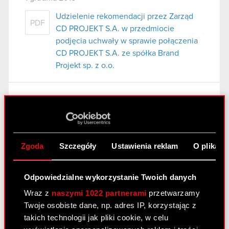
Udzielenie rekomendacji przez Zarząd
PDF
CD PROJEKT S.A. w przedmiocie
podjęcia uchwały w sprawie połączenia
CD PROJEKT S.A. ze spółka Brand
Projekt sp. z o.o.
Raport bieżacy nr 29/2015
13 listopada 2015
Powtórne zawiadomienie Akcjonariuszy
PDF
Zgoda
Szczegóły
Ustawienia reklam
O plikach
o zamiarze połączenia.
Odpowiedzialne wykorzystanie Twoich danych
Raport bieżący nr 28/2015
Wraz z
naszymi 1022 partnerami
przetwarzamy
6 listopada 2015
Twoje osobiste dane, np. adres IP, korzystając z
takich technologii jak pliki cookie, w celu
Projekt zmiany uchwały
PDF