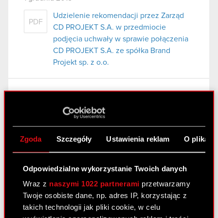
Udzielenie rekomendacji przez Zarząd
PDF
CD PROJEKT S.A. w przedmiocie
podjęcia uchwały w sprawie połączenia
CD PROJEKT S.A. ze spółka Brand
Projekt sp. z o.o.
Raport bieżacy nr 29/2015
13 listopada 2015
Powtórne zawiadomienie Akcjonariuszy
PDF
Zgoda
Szczegóły
Ustawienia reklam
O plikach
o zamiarze połączenia.
Odpowiedzialne wykorzystanie Twoich danych
Raport bieżący nr 28/2015
Wraz z
naszymi 1022 partnerami
przetwarzamy
6 listopada 2015
Twoje osobiste dane, np. adres IP, korzystając z
takich technologii jak pliki cookie, w celu
Projekt zmiany uchwały
PDF