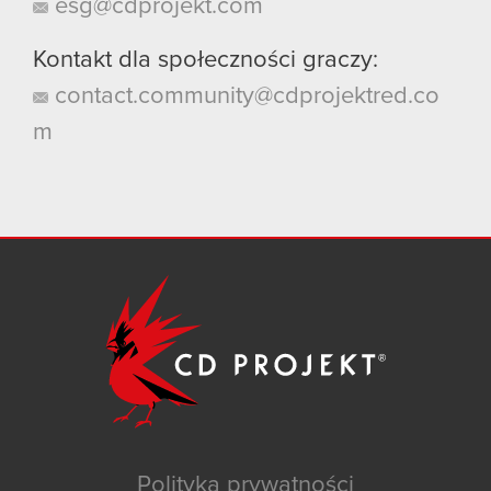
esg@cdprojekt.com
Kontakt dla społeczności graczy:
contact.community@cdprojektred.co
m
Polityka prywatności