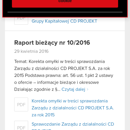
cookie
społecznościowym, reklamowym i analitycznym.
CD PROJEKT S.A. za rok 2015
Partnerzy mogą połączyć te informacje z innymi
Sprawozdanie Zarządu z działalności
PDF
danymi otrzymanymi od Ciebie lub uzyskanymi
Grupy Kapitałowej CD PROJEKT
podczas korzystania z ich usług. Kontynuując
korzystanie z naszej witryny, zgadasz się na
używanie plików cookie.
Raport bieżący nr 10/2016
29 kwietnia 2016
Temat: Korekta omyłki w treści sprawozdania
Zarządu z działalności CD PROJEKT S.A. za rok
2015 Podstawa prawna: art. 56 ust. 1 pkt 2 ustawy
o ofercie – informacje bieżące i okresowe
Działając zgodnie z §…
Czytaj dalej
Korekta omyłki w treści sprawozdania
PDF
Zarządu z działalności CD PROJEKT S.A.
za rok 2015
Sprawozdanie Zarządu z działalności CD
PDF