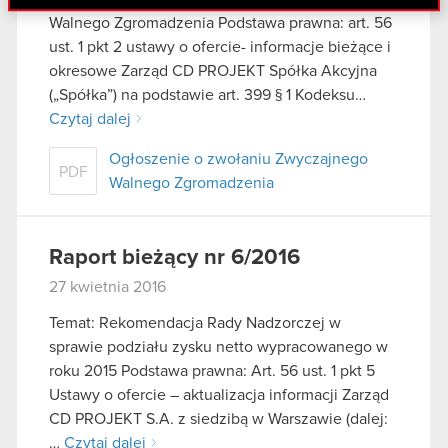
danymi otrzymanymi od Ciebie lub uzyskanymi
Walnego Zgromadzenia Podstawa prawna: art. 56
podczas korzystania z ich usług. Kontynuując
ust. 1 pkt 2 ustawy o ofercie- informacje bieżące i
korzystanie z naszej witryny, zgadasz się na
okresowe Zarząd CD PROJEKT Spółka Akcyjna
używanie plików cookie.
(„Spółka”) na podstawie art. 399 § 1 Kodeksu…
Czytaj dalej
Ogłoszenie o zwołaniu Zwyczajnego
PDF
Walnego Zgromadzenia
Raport bieżący nr 6/2016
27 kwietnia 2016
Temat: Rekomendacja Rady Nadzorczej w
sprawie podziału zysku netto wypracowanego w
roku 2015 Podstawa prawna: Art. 56 ust. 1 pkt 5
Ustawy o ofercie – aktualizacja informacji Zarząd
CD PROJEKT S.A. z siedzibą w Warszawie (dalej:
…
Czytaj dalej