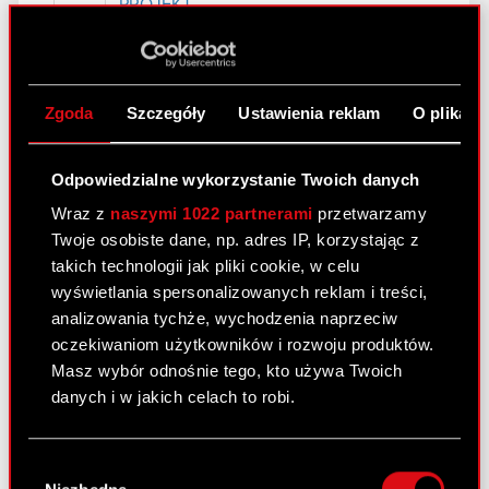
PROJEKT
Raport bieżący nr 9/2016
Zgoda
Szczegóły
Ustawienia reklam
O plikach
27 kwietnia 2016
Temat: Rezygnacja członka Rady Nadzorczej
Odpowiedzialne wykorzystanie Twoich danych
Podstawa prawna: art. 56 ust. 1 pkt 2 ustawy o
ofercie- informacje bieżące i okresowe Zarząd
Wraz z
naszymi 1022 partnerami
przetwarzamy
spółki CD PROJEKT S.A. („Spółka”) informuje, iż
Twoje osobiste dane, np. adres IP, korzystając z
w dniu 27 kwietnia 2016 roku Pan…
Czytaj dalej
takich technologii jak pliki cookie, w celu
wyświetlania spersonalizowanych reklam i treści,
analizowania tychże, wychodzenia naprzeciw
Rezygnacja członka Rady Nadzorczej
PDF
oczekiwaniom użytkowników i rozwoju produktów.
Masz wybór odnośnie tego, kto używa Twoich
danych i w jakich celach to robi.
Raport bieżący nr 8/2016
27 kwietnia 2016
Jeśli wyrazisz na to zgodę, chcielibyśmy również:
Wybór
Gromadzić dane dotyczące Twojej
Temat: Projekty uchwał Zwyczajnego Walnego