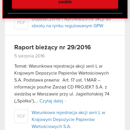
(dalej jako „Spółka”), w nawiązaniu do…
Czytaj
cookie
społecznościowym, reklamowym i analitycznym.
dalej
Partnerzy mogą połączyć te informacje z innymi
Dopuszczenie i wprowadzenie akcji do
danymi otrzymanymi od Ciebie lub uzyskanymi
PDF
obrotu na rynku regulowanym GPW
podczas korzystania z ich usług. Kontynuując
korzystanie z naszej witryny, zgadasz się na
używanie plików cookie.
Raport bieżący nr 29/2016
5 sierpnia 2016
Temat: Warunkowa rejestracja akcji serii L w
Krajowym Depozycie Papierów Wartościowych
S.A. Podstawa prawna: Art. 17 ust. 1 MAR –
informacje poufne Zarząd CD PROJEKT S.A. z
siedzibą w Warszawie przy ul. Jagiellońskiej 74
(„Spółka”),…
Czytaj dalej
Warunkowa rejestracja akcji serii L w
PDF
Krajowym Depozycie Papierów
Wartościowych S.A.