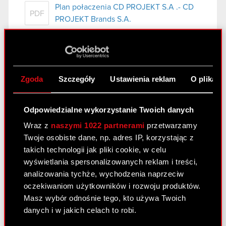
Plan połaczenia CD PROJEKT S.A .- CD
PDF
PROJEKT Brands S.A.
Raport bieżący nr 32/2016
4 października 2016
Zgoda
Szczegóły
Ustawienia reklam
O plikach
Temat raportu: Ujawnienie stanu posiadania akcji
Podstawa prawna raportu: Art. 70 pkt 1 Ustawy o
Odpowiedzialne wykorzystanie Twoich danych
ofercie – nabycie lub zbycie znacznego pakietu
Wraz z
naszymi 1022 partnerami
przetwarzamy
akcji Treść raportu: Zarząd spółki CD PROJEKT
Twoje osobiste dane, np. adres IP, korzystając z
S.A. z siedzibą w Warszawie, ul….
Czytaj dalej
takich technologii jak pliki cookie, w celu
wyświetlania spersonalizowanych reklam i treści,
Ujawnienie stanu posiadania
PDF
analizowania tychże, wychodzenia naprzeciw
oczekiwaniom użytkowników i rozwoju produktów.
Masz wybór odnośnie tego, kto używa Twoich
Raport bieżący nr 31/2016
danych i w jakich celach to robi.
18 sierpnia 2016