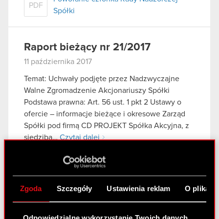
PDF
Spółki
Raport bieżący nr 21/2017
11 października 2017
Temat: Uchwały podjęte przez Nadzwyczajne
Walne Zgromadzenie Akcjonariuszy Spółki
Podstawa prawna: Art. 56 ust. 1 pkt 2 Ustawy o
ofercie – informacje bieżące i okresowe Zarząd
Spółki pod firmą CD PROJEKT Spółka Akcyjna, z
siedzibą…
Czytaj dalej
Uchwały podjęte przez Nadzwyczajne
PDF
Walne Zgromadzenie Akcjonariuszy
Spółki
Zgoda
Szczegóły
Ustawienia reklam
O plikach
Treść uchwał podjętych na Walnym
PDF
Zgromadzeniu Akcjonariuszy
Odpowiedzialne wykorzystanie Twoich danych