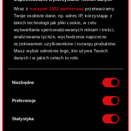
Wraz z
naszymi 1022 partnerami
przetwarzamy
Raport bieżący nr 20/2017
Twoje osobiste dane, np. adres IP, korzystając z
takich technologii jak pliki cookie, w celu
26 września 2017
wyświetlania spersonalizowanych reklam i treści,
Data sporządzenia raportu: 26 września 2017 r.
analizowania tychże, wychodzenia naprzeciw
Podstawa prawna: Art. 56 ust. 1 pkt 2 – informacje
oczekiwaniom użytkowników i rozwoju produktów.
bieżące i okresowe Zarząd CD PROJEKT S.A. z
Masz wybór odnośnie tego, kto używa Twoich
siedzibą w Warszawie (03-301) przy ul.
danych i w jakich celach to robi.
Jagiellońskiej 74, („Spółka”) zawiadamia,…
Czytaj
dalej
Jeśli wyrazisz na to zgodę, chcielibyśmy również:
Wybór
Gromadzić dane dotyczące Twojej
Rejestracja przez Sąd zmiany kapitału
Niezbędne
zgody
PDF
lokalizacji geograficznej z dokładnością nawet
zakładowego Spółki
do kilku metrów
Identyfikować Twoje urządzenie, aktywnie
Preferencje
analizując charakteryzującego je zbiory
Raport bieżący nr 19/2017
danych (fingerprinting, czyli wirtualny odcisk
palca)
18 września 2017
Statystyka
Dowiedz się więcej odnośnie tego, jak Twoje
Data sporządzenia raportu: 18 września 2017 r.