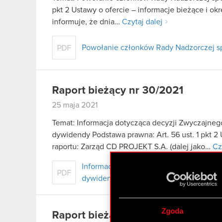
pkt 2 Ustawy o ofercie – informacje bieżące i o
informuje, że dnia…
Czytaj dalej
Powołanie członków Rady Nadzorczej sp
PDF
Raport bieżący nr 30/2021
25 maja 2021
Temat: Informacja dotycząca decyzji Zwyczajne
dywidendy Podstawa prawna: Art. 56 ust. 1 pkt 2 
raportu: Zarząd CD PROJEKT S.A. (dalej jako…
Cz
Informacja dotycząca decyzji Zwyczaj
PDF
dywidendy - ESPI
Zgoda
Raport bieżący nr 29/2021