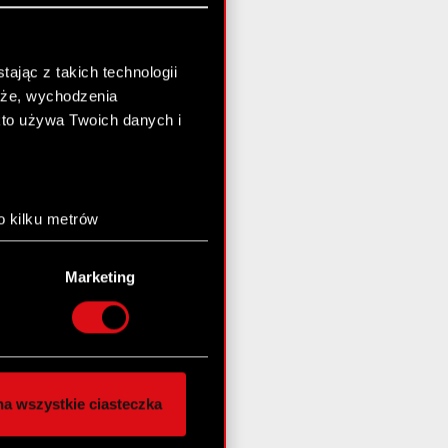
ając z takich technologii
chże, wychodzenia
kto używa Twoich danych i
o kilku metrów
anych (fingerprinting,
Marketing
łasne preferencje w
sekcji
nej chwili.
społecznościowe i
ostępniamy partnerom
a wszystkie ciasteczka
 innymi danymi
stanie z naszej witryny,