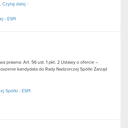
D…
Czytaj dalej
j - ESPI
a prawna: Art. 56 ust. 1 pkt. 2 Ustawy o ofercie –
głoszenie kandydata do Rady Nadzorczej Spółki Zarząd
j Spółki - ESPI