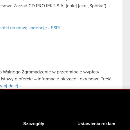
kresowe Zarząd CD PROJEKT S.A. (dalej jako „Spółka”)
ółki na nową kadencję - ESPI
go Walnego Zgromadzenie w przedmiocie wypłaty
Ustawy o ofercie – informacje bieżące i okresowe Treść
ytaj dalej
nego Walnego Zgromadzenie w przedmiocie wypłaty
Szczegóły
Ustawienia reklam