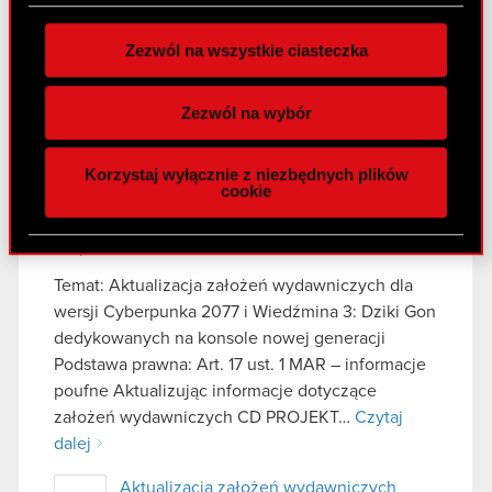
prawna: Art. 17 MAR – Informacje poufne Zarząd
zgodę w dowolnej chwili.
CD PROJEKT S.A. z siedzibą…
Czytaj dalej
Zezwól na wszystkie ciasteczka
Wykorzystujemy pliki cookie do
Ujawnienie informacji poufnej
PDF
spersonalizowania treści i reklam, aby oferować
dotyczącej podjętych negocjacji oraz
Zezwól na wybór
funkcje społecznościowe i analizować ruch w
zawarcie umowy (ESPI)
naszej witrynie. Informacje o tym, jak korzystasz
Korzystaj wyłącznie z niezbędnych plików
z naszej witryny, udostępniamy partnerom
cookie
społecznościowym, reklamowym i analitycznym.
Raport bieżący 39/2021
Partnerzy mogą połączyć te informacje z innymi
20 października 2021
danymi otrzymanymi od Ciebie lub uzyskanymi
podczas korzystania z ich usług. Kontynuując
Temat: Aktualizacja założeń wydawniczych dla
korzystanie z naszej witryny, zgadasz się na
wersji Cyberpunka 2077 i Wiedźmina 3: Dziki Gon
używanie plików cookie.
dedykowanych na konsole nowej generacji
Podstawa prawna: Art. 17 ust. 1 MAR – informacje
poufne Aktualizując informacje dotyczące
założeń wydawniczych CD PROJEKT…
Czytaj
dalej
Aktualizacja założeń wydawniczych