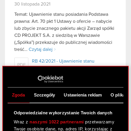
30 listopada 2021
Temat: Ujawnienie stanu posiadania Podstawa
prawna: Art. 70 pkt 1 Ustawy o ofercie – nabycie
lub zbycie znacznego pakietu akcji Zarząd spółki
CD PROJEKT S.A. z siedzibą w Warszawie
(„Spółka”) przekazuje do publicznej wiadomości
treść…
Czytaj dalej
RB 42/2021 - Ujawnienie stanu
PDF
posiadania (ESPI)
Notification
PDF
Zgoda
Szczegóły
Ustawienia reklam
O plikach
Zawiadomienie
PDF
Odpowiedzialne wykorzystanie Twoich danych
Wraz z
naszymi 1022 partnerami
przetwarzamy
Raport bieżący 41/2021
Twoje osobiste dane, np. adres IP, korzystając z