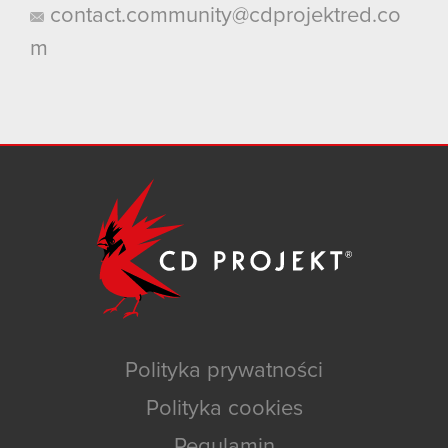
contact.community@cdprojektred.co
m
Polityka prywatności
Polityka cookies
Regulamin