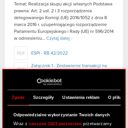
Temat: Realizacja skupu akcji własnych Podstawa
prawna: Art. 2 ust. 2 i 3 rozporządzenia
delegowanego Komisji (UE) 2016/1052 z dnia 8
marca 2016 r. uzupełniającego rozporządzenie
Parlamentu Europejskiego i Rady (UE) nr 596/2014
w odniesieniu…
Czytaj dalej
ESPI - RB 42/2022
PDF
Załącznik 1 - Zestawienie transakcji na
PDF
akcjach własnych od 5.10.2022 do
12.10.2022
Załącznik 2 - Zestawienie transakcji na
PDF
akcjach własnych od 5.10.2022 do
Zgoda
Szczegóły
Ustawienia reklam
O plikach
12.10.2022
Odpowiedzialne wykorzystanie Twoich danych
Raport bieżący nr 41/2022
Wraz z
naszymi 1022 partnerami
przetwarzamy