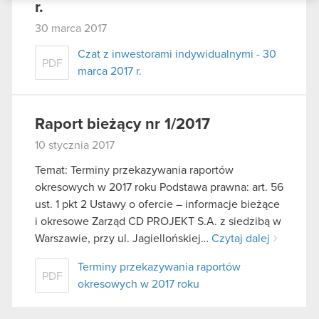
r.
podczas korzystania z ich usług. Kontynuując
30 marca 2017
korzystanie z naszej witryny, zgadasz się na
używanie plików cookie.
Czat z inwestorami indywidualnymi - 30
PDF
marca 2017 r.
Raport bieżący nr 1/2017
10 stycznia 2017
Temat: Terminy przekazywania raportów
okresowych w 2017 roku Podstawa prawna: art. 56
ust. 1 pkt 2 Ustawy o ofercie – informacje bieżące
i okresowe Zarząd CD PROJEKT S.A. z siedzibą w
Warszawie, przy ul. Jagiellońskiej…
Czytaj dalej
Terminy przekazywania raportów
PDF
okresowych w 2017 roku