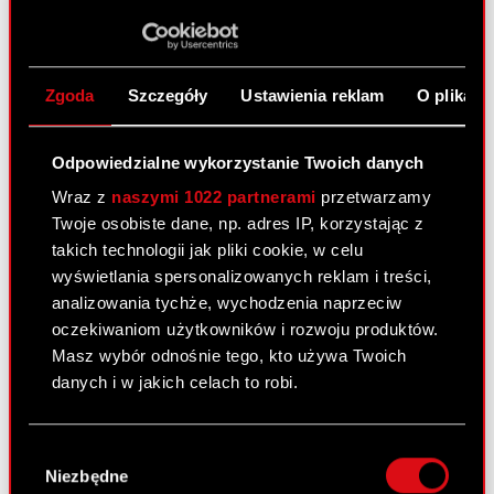
Raport bieżący nr 3/2017
Zgoda
Szczegóły
Ustawienia reklam
O plikach
26 kwietnia 2017
Temat: Rekomendacja Rady Nadzorczej w
Odpowiedzialne wykorzystanie Twoich danych
sprawie podziału zysku netto wypracowanego w
Wraz z
naszymi 1022 partnerami
przetwarzamy
roku 2016. Podstawa prawna: Art. 56 ust. 1 pkt 2
Twoje osobiste dane, np. adres IP, korzystając z
Ustawy o ofercie – informacje bieżące i okresowe
takich technologii jak pliki cookie, w celu
Zarząd CD PROJEKT S.A. z siedzibą…
Czytaj dalej
wyświetlania spersonalizowanych reklam i treści,
Rekomendacja Rady Nadzorczej w
analizowania tychże, wychodzenia naprzeciw
PDF
sprawie podziału zysku netto
oczekiwaniom użytkowników i rozwoju produktów.
wypracowanego w roku 2016.
Masz wybór odnośnie tego, kto używa Twoich
danych i w jakich celach to robi.
Raport bieżący nr 2/2017
Jeśli wyrazisz na to zgodę, chcielibyśmy również:
Wybór
18 kwietnia 2017
Gromadzić dane dotyczące Twojej
Niezbędne
zgody
lokalizacji geograficznej z dokładnością nawet