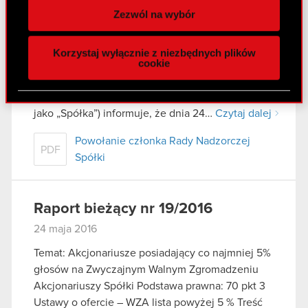
Raport bieżący nr 20/2016
spersonalizowania treści i reklam, aby oferować
Zezwól na wybór
funkcje społecznościowe i analizować ruch w
24 maja 2016
naszej witrynie. Informacje o tym, jak korzystasz
Temat: Powołanie członka Rady Nadzorczej
Korzystaj wyłącznie z niezbędnych plików
z naszej witryny, udostępniamy partnerom
cookie
Spółki Podstawa prawna: Art. 56 ust. 1 pkt 2
społecznościowym, reklamowym i analitycznym.
Ustawy o ofercie – informacje bieżące i okresowe
Partnerzy mogą połączyć te informacje z innymi
Treść raportu: Zarząd CD PROJEKT S.A. (dalej
danymi otrzymanymi od Ciebie lub uzyskanymi
jako „Spółka”) informuje, że dnia 24…
Czytaj dalej
podczas korzystania z ich usług. Kontynuując
korzystanie z naszej witryny, zgadasz się na
Powołanie członka Rady Nadzorczej
PDF
używanie plików cookie.
Spółki
Raport bieżący nr 19/2016
24 maja 2016
Temat: Akcjonariusze posiadający co najmniej 5%
głosów na Zwyczajnym Walnym Zgromadzeniu
Akcjonariuszy Spółki Podstawa prawna: 70 pkt 3
Ustawy o ofercie – WZA lista powyżej 5 % Treść