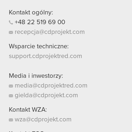
Kontakt ogólny:
+48
22
519
69
00
recepcja@cdprojekt.com
Wsparcie techniczne:
support.cdprojektred.com
Media i inwestorzy:
media@cdprojektred.com
gielda@cdprojekt.com
Kontakt WZA:
wza@cdprojekt.com