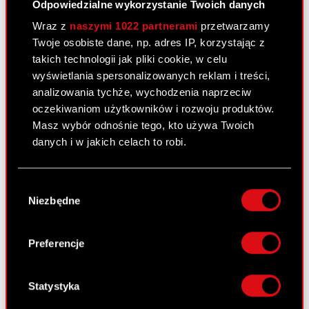
Odpowiedzialne wykorzystanie Twoich danych
Wraz z
naszymi 1022 partnerami
przetwarzamy
Raport bieżący nr 14/2014
Twoje osobiste dane, np. adres IP, korzystając z
4 września 2014
takich technologii jak pliki cookie, w celu
Nabycie akcji w podwyższonym kapitale
wyświetlania spersonalizowanych reklam i treści,
PDF
zakładowym spółki zależnej
analizowania tychże, wychodzenia naprzeciw
oczekiwaniom użytkowników i rozwoju produktów.
Masz wybór odnośnie tego, kto używa Twoich
Prezentacja Grupy CD PROJEKT –
danych i w jakich celach to robi.
wyniki H1 2014
Jeśli wyrazisz na to zgodę, chcielibyśmy również:
2 września 2014
Wybór
Gromadzić dane dotyczące Twojej
Niezbędne
zgody
Prezentacja Grupy CD PROJEKT – wyniki
lokalizacji geograficznej z dokładnością nawet
PDF
H1 2014
do kilku metrów
Identyfikować Twoje urządzenie, aktywnie
Preferencje
analizując charakteryzującego je zbiory
danych (fingerprinting, czyli wirtualny odcisk
Wyniki za I półrocze 2014 r.
palca)
Statystyka
1 września 2014
Dowiedz się więcej odnośnie tego, jak Twoje