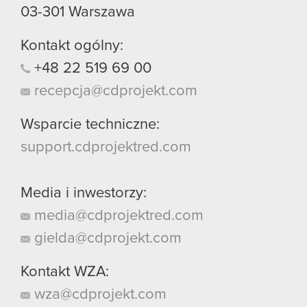
03-301
Warszawa
Kontakt ogólny:
+48
22
519
69
00
recepcja@cdprojekt.com
Wsparcie techniczne:
support.cdprojektred.com
Media i inwestorzy:
media@cdprojektred.com
gielda@cdprojekt.com
Kontakt WZA:
wza@cdprojekt.com