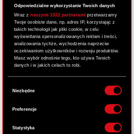
Odpowiedzialne wykorzystanie Twoich danych
Ustalenie jednolitego tekstu Statutu
PDF
Wraz z
naszymi 1022 partnerami
przetwarzamy
Twoje osobiste dane, np. adres IP, korzystając z
takich technologii jak pliki cookie, w celu
Pobierz załącznik
PDF
wyświetlania spersonalizowanych reklam i treści,
analizowania tychże, wychodzenia naprzeciw
oczekiwaniom użytkowników i rozwoju produktów.
Raport bieżący nr 102/2010
Masz wybór odnośnie tego, kto używa Twoich
3 grudnia 2010
danych i w jakich celach to robi.
Uchwały podjęte przez Nadzwyczajne
PDF
Jeśli wyrazisz na to zgodę, chcielibyśmy również:
Walne Zgromadzenie Akcjonariuszy
Wybór
Gromadzić dane dotyczące Twojej
Spółki
Niezbędne
zgody
lokalizacji geograficznej z dokładnością nawet
do kilku metrów
Pobierz załącznik
PDF
Identyfikować Twoje urządzenie, aktywnie
Preferencje
analizując charakteryzującego je zbiory
danych (fingerprinting, czyli wirtualny odcisk
palca)
Statystyka
Raport bieżący nr 101/2010