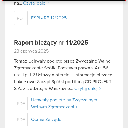
danymi otrzymanymi od Ciebie lub uzyskanymi
na…
Czytaj dalej
podczas korzystania z ich usług. Kontynuując
korzystanie z naszej witryny, zgadasz się na
ESPI - RB 12/2025
PDF
używanie plików cookie.
Raport bieżący nr 11/2025
23 czerwca 2025
Temat: Uchwały podjęte przez Zwyczajne Walne
Zgromadzenie Spółki Podstawa prawna: Art. 56
ust. 1 pkt 2 Ustawy o ofercie – informacje bieżące
i okresowe Zarząd Spółki pod firmą CD PROJEKT
S.A. z siedzibą w Warszawie…
Czytaj dalej
Uchwały podjęte na Zwyczajnym
PDF
Walnym Zgromadzeniu
Opinia Zarządu
PDF