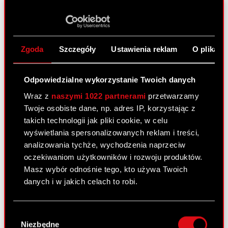
ESPI - RB 15/2025
PDF
Zgoda
Szczegóły
Ustawienia reklam
O plikach
Raport bieżący nr 14/2025
5 września 2025
Odpowiedzialne wykorzystanie Twoich danych
Temat: Rozpoczęcie skupu akcji własnych Spółki
Podstawa prawna: Art. 5 ust. 1 lit. a)
Wraz z
naszymi 1022 partnerami
przetwarzamy
Rozporządzenia Parlamentu Europejskiego i Rady
Twoje osobiste dane, np. adres IP, korzystając z
(UE) nr 596/2014 z dnia 16 kwietnia 2014 r. w
takich technologii jak pliki cookie, w celu
sprawie nadużyć na rynku (MAR) w…
Czytaj dalej
wyświetlania spersonalizowanych reklam i treści,
analizowania tychże, wychodzenia naprzeciw
oczekiwaniom użytkowników i rozwoju produktów.
ESPI - RB 14/2025
PDF
Masz wybór odnośnie tego, kto używa Twoich
danych i w jakich celach to robi.
Raport bieżący nr 13/2025
Jeśli wyrazisz na to zgodę, chcielibyśmy również:
Wybór
23 czerwca 2025
Gromadzić dane dotyczące Twojej
Niezbędne
zgody