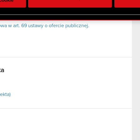
 uzyskanymi podczas korzystania z ich usług. Kontynuując korzy
lików cookie.
a w art. 69 ustawy o ofercie publicznej.
ta
ekta)