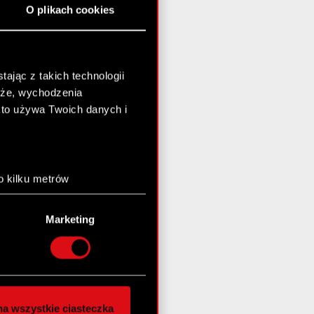
O plikach cookies
ając z takich technologii
chże, wychodzenia
kto używa Twoich danych i
o kilku metrów
anych (fingerprinting,
Marketing
łasne preferencje w
sekcji
nej chwili.
społecznościowe i
ostępniamy partnerom
a wszystkie ciasteczka
 innymi danymi