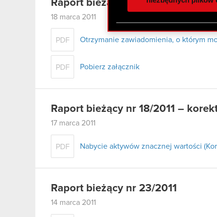
Raport bieżący nr 24/2011
otrzymanymi od Ciebie lub
18 marca 2011
zgadasz się na używanie p
Otrzymanie zawiadomienia, o którym mow
PDF
Pobierz załącznik
PDF
Raport bieżący nr 18/2011 – korek
17 marca 2011
Nabycie aktywów znacznej wartości (Kor
PDF
Raport bieżący nr 23/2011
14 marca 2011