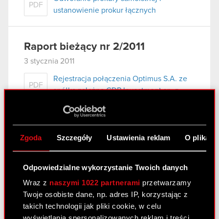
PDF
ustanowienie prokur łącznych
Raport bieżący nr 2/2011
3 stycznia 2011
Rejestracja połączenia Optimus S.A. ze
PDF
spółką zależną CDP Investment sp. z
o.o., zmian w Statucie Spółki oraz
warunkowego podwyższenia kapitału
zakładowego Spółki.
Zgoda
Szczegóły
Ustawienia reklam
O plikach
Załącznik
PDF
Odpowiedzialne wykorzystanie Twoich danych
Wraz z
naszymi 1022 partnerami
przetwarzamy
Raport bieżący nr 1/2011
Twoje osobiste dane, np. adres IP, korzystając z
1 stycznia 2011
takich technologii jak pliki cookie, w celu
wyświetlania spersonalizowanych reklam i treści,