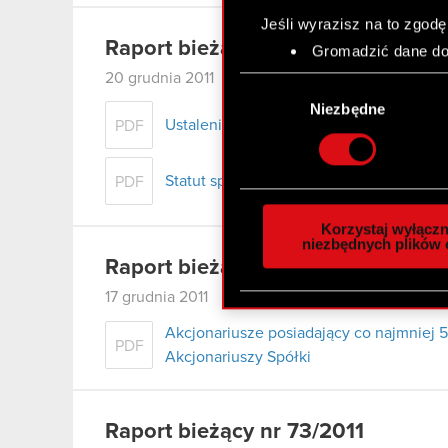
Jeśli wyrazisz na to zgodę
Raport bieżący nr 75/2011
Gromadzić dane dot
Identyfikować Twoje
20 grudnia 2011
Wybór
czyli wirtualny odcisk 
zgody
Niezbędne
Dowiedz się więcej odnośn
Ustalenie jednolitego tekstu Statutu Spó
PDF
szczegółów
. W Deklaracj
Statut spółki
PDF
Wykorzystujemy pliki cook
analizować ruch w naszej w
Korzystaj wyłączn
społecznościowym, reklam
niezbędnych plików 
otrzymanymi od Ciebie lub
Raport bieżący nr 74/2011
zgadasz się na używanie p
17 grudnia 2011
Akcjonariusze posiadający co najmnie
PDF
Akcjonariuszy Spółki
Raport bieżący nr 73/2011