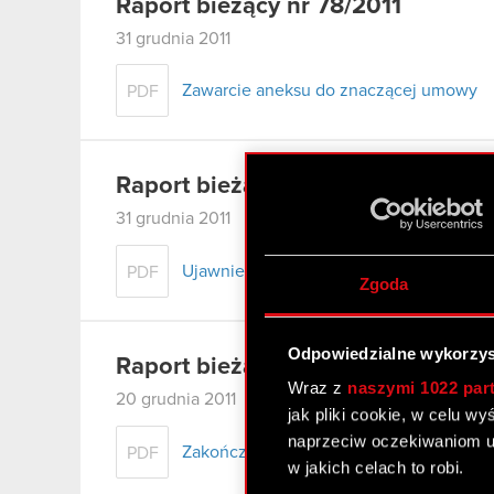
Raport bieżący nr 78/2011
31 grudnia 2011
Zawarcie aneksu do znaczącej umowy
PDF
Raport bieżący nr 77/2011
31 grudnia 2011
Ujawnienie informacji dotyczącej umow
PDF
Zgoda
Odpowiedzialne wykorzys
Raport bieżący nr 76/2011
Wraz z
naszymi 1022 par
20 grudnia 2011
jak pliki cookie, w celu w
naprzeciw oczekiwaniom u
Zakończenie likwidacji spółki zależnej
PDF
w jakich celach to robi.