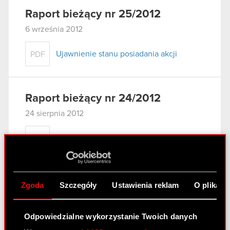
Raport bieżący nr 25/2012
6 września 2012
Ujawnienie stanu posiadania akcji
PDF
Raport bieżący nr 24/2012
24 sierpnia 2012
Zawarcie aneksu do umowy kredytowej
PDF
Raport bieżący nr 23/2012
Zgoda
Szczegóły
Ustawienia reklam
O plikach
9 sierpnia 2012
Szacunki skonsolidowanych przychodów
Odpowiedzialne wykorzystanie Twoich danych
PDF
ze sprzedaży netto Grupy Kapitałowej