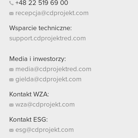
+48
22
519
69
00
recepcja@cdprojekt.com
Wsparcie techniczne:
support.cdprojektred.com
Media i inwestorzy:
media@cdprojektred.com
gielda@cdprojekt.com
Kontakt WZA:
wza@cdprojekt.com
Kontakt ESG:
esg@cdprojekt.com