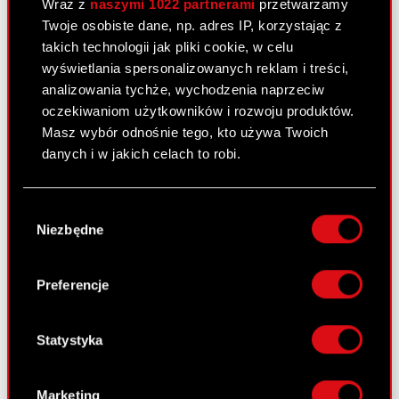
Wraz z
naszymi 1022 partnerami
przetwarzamy
CD Projekt RED za okres od 1 stycznia
Twoje osobiste dane, np. adres IP, korzystając z
2012 r. do 30 czerwca 2012 r.
takich technologii jak pliki cookie, w celu
wyświetlania spersonalizowanych reklam i treści,
analizowania tychże, wychodzenia naprzeciw
Raport bieżący nr 22/2012
oczekiwaniom użytkowników i rozwoju produktów.
26 czerwca 2012
Masz wybór odnośnie tego, kto używa Twoich
danych i w jakich celach to robi.
Akcjonariusze posiadający co najmniej
PDF
5% głosów na Zwyczajnym Walnym
Jeśli wyrazisz na to zgodę, chcielibyśmy również:
Zgromadzeniu Akcjonariuszy Spółki.
Wybór
Gromadzić dane dotyczące Twojej
Niezbędne
zgody
lokalizacji geograficznej z dokładnością nawet
do kilku metrów
Raport bieżący nr 21/2012
Identyfikować Twoje urządzenie, aktywnie
Preferencje
analizując charakteryzującego je zbiory
26 czerwca 2012
danych (fingerprinting, czyli wirtualny odcisk
Uchwały podjęte przez Zwyczajne Walne
palca)
Statystyka
PDF
Zgromadzenie Akcjonariuszy Spółki
Dowiedz się więcej odnośnie tego, jak Twoje
Załącznik do raportu bieżącego nr
osobiste dane są przetwarzane oraz ustaw własne
PDF
Marketing