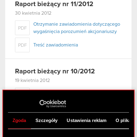
Raport bieżący nr 11/2012
30 kwietnia 2012
Otrzymanie zawiadomienia dotyczącego
PDF
wygaśnięcia porozumień akcjonariuszy
Treść zawiadomienia
PDF
Raport bieżący nr 10/2012
19 kwietnia 2012
Aneks do umowy znaczącej
PDF
Zgoda
Szczegóły
Ustawienia reklam
O plikach
Raport bieżący nr 09/2012
18 kwietnia 2012