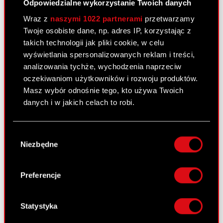
Odpowiedzialne wykorzystanie Twoich danych
Zawarcie umowy kredytowej z BRE Bank
PDF
Wraz z
naszymi 1022 partnerami
przetwarzamy
S.A.
Twoje osobiste dane, np. adres IP, korzystając z
takich technologii jak pliki cookie, w celu
wyświetlania spersonalizowanych reklam i treści,
Raport bieżący nr 08/2012
analizowania tychże, wychodzenia naprzeciw
30 marca 2012
oczekiwaniom użytkowników i rozwoju produktów.
Spłata należności wynikających z umów
Masz wybór odnośnie tego, kto używa Twoich
PDF
pożyczek z akcjonariuszami Spółki
danych i w jakich celach to robi.
Jeśli wyrazisz na to zgodę, chcielibyśmy również:
Wybór
Raport bieżący nr 07/2012
Gromadzić dane dotyczące Twojej
Niezbędne
zgody
lokalizacji geograficznej z dokładnością nawet
23 marca 2012
do kilku metrów
Uchwała spółki zależnej w sprawie
Identyfikować Twoje urządzenie, aktywnie
Preferencje
PDF
wypłaty dywidendy za rok 2011
analizując charakteryzującego je zbiory
danych (fingerprinting, czyli wirtualny odcisk
palca)
Statystyka
Raport bieżący nr 06/2012
Dowiedz się więcej odnośnie tego, jak Twoje