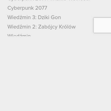
Cyberpunk 2077
Wiedźmin 3: Dziki Gon
Wiedźmin 2: Zabójcy Królów
Wiedźmin
GWINT: Wiedźmińska Gra Karciana
Kontakt
CD PROJEKT S.A.
ul. Jagiellońska 74
03-301
Warszawa
Kontakt ogólny:
+48
22
519
69
00