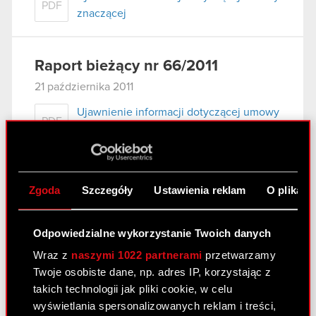
PDF
znaczącej
Raport bieżący nr 66/2011
21 października 2011
Ujawnienie informacji dotyczącej umowy
PDF
znaczącej
Raport bieżący nr 66/2011
Zgoda
Szczegóły
Ustawienia reklam
O plikach
21 października 2011
Odpowiedzialne wykorzystanie Twoich danych
Wraz z
naszymi 1022 partnerami
przetwarzamy
Raport bieżący nr 65/2011
Twoje osobiste dane, np. adres IP, korzystając z
3 października 2011
takich technologii jak pliki cookie, w celu
wyświetlania spersonalizowanych reklam i treści,
Powołanie Pana Adama Badowskiego