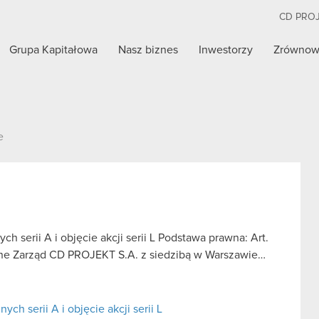
CD PRO
Grupa Kapitałowa
Nasz biznes
Inwestorzy
Zrównow
e
h serii A i objęcie akcji serii L Podstawa prawna: Art.
oufne Zarząd CD PROJEKT S.A. z siedzibą w Warszawie…
ch serii A i objęcie akcji serii L