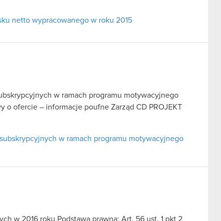
ysku netto wypracowanego w roku 2015
w subskrypcyjnych w ramach programu motywacyjnego
tawy o ofercie – informacje poufne Zarząd CD PROJEKT
ów subskrypcyjnych w ramach programu motywacyjnego
h w 2016 roku Podstawa prawna: Art. 56 ust. 1 pkt 2