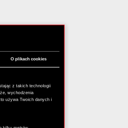
O plikach cookies
ając z takich technologii
chże, wychodzenia
kto używa Twoich danych i
o kilku metrów