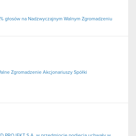
j 5% głosów na Nadzwyczajnym Walnym Zgromadzeniu
alne Zgromadzenie Akcjonariuszy Spółki
CD PROJEKT S.A. w przedmiocie podjęcia uchwały w