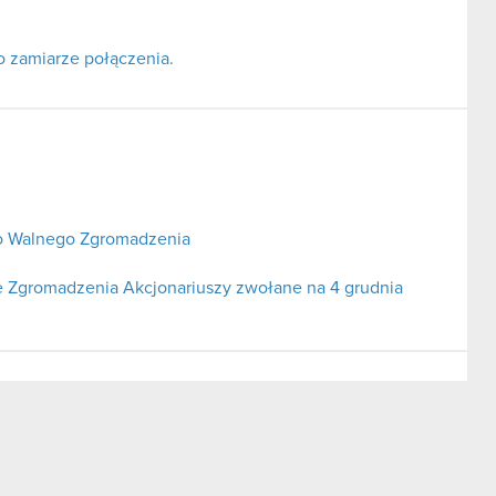
o zamiarze połączenia.
o Walnego Zgromadzenia
 Zgromadzenia Akcjonariuszy zwołane na 4 grudnia
zącej podjętych negocjacji