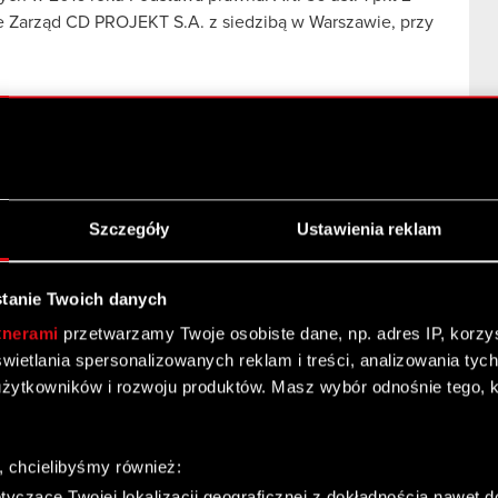
we Zarząd CD PROJEKT S.A. z siedzibą w Warszawie, przy
wych w 2016 roku
Szczegóły
Ustawienia reklam
ze spółką zależną Brand Projekt sp. z o.o.
tanie Twoich danych
tnerami
przetwarzamy Twoje osobiste dane, np. adres IP, korzyst
yświetlania spersonalizowanych reklam i treści, analizowania ty
żytkowników i rozwoju produktów. Masz wybór odnośnie tego, 
, chcielibyśmy również:
yczące Twojej lokalizacji geograficznej z dokładnością nawet d