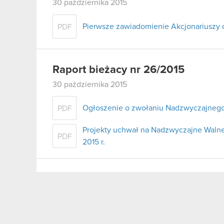
30 października 2015
Pierwsze zawiadomienie Akcjonariuszy 
PDF
Raport bieżacy nr 26/2015
30 października 2015
Ogłoszenie o zwołaniu Nadzwyczajneg
PDF
Projekty uchwał na Nadzwyczajne Walne
PDF
2015 r.
Raport bieżacy nr 25/2015
29 października 2015
Ujawnienie opóźnionej informacji dotyc
PDF