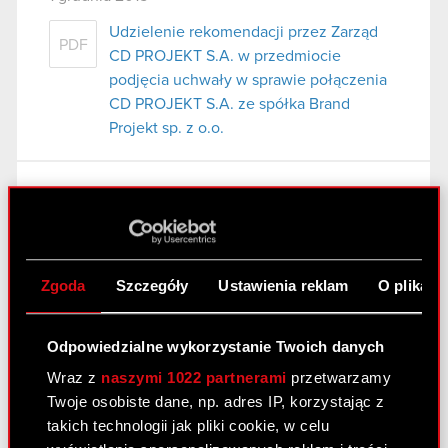
Udzielenie rekomendacji przez Zarząd
PDF
CD PROJEKT S.A. w przedmiocie
podjęcia uchwały w sprawie połączenia
CD PROJEKT S.A. ze spółka Brand
Projekt sp. z o.o.
Raport bieżacy nr 29/2015
13 listopada 2015
Powtórne zawiadomienie Akcjonariuszy
PDF
Zgoda
Szczegóły
Ustawienia reklam
O plikach
o zamiarze połączenia.
Odpowiedzialne wykorzystanie Twoich danych
Raport bieżący nr 28/2015
Wraz z
naszymi 1022 partnerami
przetwarzamy
6 listopada 2015
Twoje osobiste dane, np. adres IP, korzystając z
takich technologii jak pliki cookie, w celu
Projekt zmiany uchwały
PDF