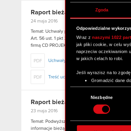
Zgoda
Raport bieżący nr 18/2016
24 maja 2016
Odpowiedzialne wykorzys
Temat: Uchwały podjęte przez Zwyczajne Walne 
Wraz z
naszymi 1022 par
Art. 56 ust. 1 pkt 2 Ustawy o ofercie – informacj
jak pliki cookie, w celu w
firmą CD PROJEKT Spółka Akcyjna…
Czytaj dalej
naprzeciw oczekiwaniom u
w jakich celach to robi.
Uchwały podjęte przez Zwyczajne Walne
PDF
Jeśli wyrazisz na to zgodę
Treść uchwał podjętych przez Zwyczajn
PDF
Gromadzić dane dot
Identyfikować Twoje
Wybór
czyli wirtualny odcisk 
zgody
Niezbędne
Dowiedz się więcej odnośn
Raport bieżący nr 17/2016
szczegółów
. W Deklaracj
23 maja 2016
Temat: Podwyższenie kapitału zakładowego Podsta
Wykorzystujemy pliki cook
informacje bieżące i okresowe. Treść raportu: Z
analizować ruch w naszej w