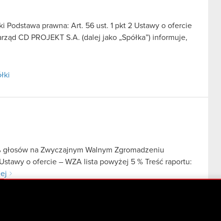
 Podstawa prawna: Art. 56 ust. 1 pkt 2 Ustawy o ofercie
arząd CD PROJEKT S.A. (dalej jako „Spółka”) informuje,
łki
 5% głosów na Zwyczajnym Walnym Zgromadzeniu
Ustawy o ofercie – WZA lista powyżej 5 % Treść raportu:
lej
j 5% głosów na Zwyczajnym Walnym Zgromadzeniu