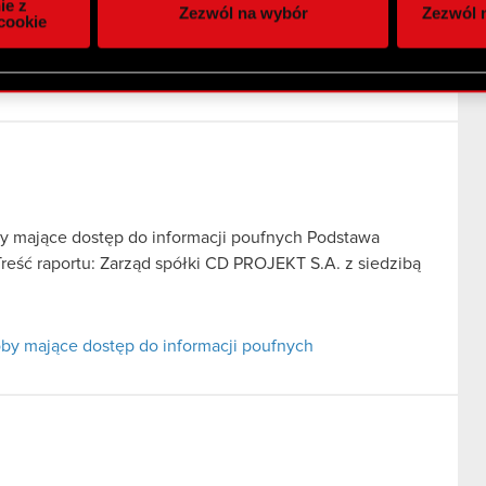
ie z
Zezwól na wybór
Zezwól n
owym i analitycznym. Partnerzy mogą połączyć te informacje z
cookie
 uzyskanymi podczas korzystania z ich usług. Kontynuując korzy
lików cookie.
by mające dostęp do informacji poufnych Podstawa
Treść raportu: Zarząd spółki CD PROJEKT S.A. z siedzibą
oby mające dostęp do informacji poufnych