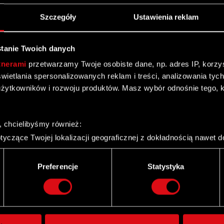
Szczegóły
Ustawienia reklam
tanie Twoich danych
Zgromadzenie Akcjonariuszy Spółki Podstawa prawna:
tnerami
przetwarzamy Twoje osobiste dane, np. adres IP, korzyst
e bieżące i okresowe Treść raportu: Zarząd Spółki pod
yświetlania spersonalizowanych reklam i treści, analizowania ty
żytkowników i rozwoju produktów. Masz wybór odnośnie tego, 
 Zgromadzenie Akcjonariuszy Spółki
, chcielibyśmy również:
e Walne Zgromadzenie Akcjonariuszy Spółki
yczące Twojej lokalizacji geograficznej z dokładnością nawet d
 urządzenie, aktywnie analizując charakteryzującego je zbiory d
palca)
Preferencje
Statystyka
ie tego, jak Twoje osobiste dane są przetwarzane oraz ustaw w
i plików cookie możesz zmienić lub wycofać swoją zgodę w dowol
wa prawna: Art. 56 ust, 1 pkt 2 Ustawy o ofercie –
ie do spersonalizowania treści i reklam, aby oferować funkcje 
arząd CD PROJEKT S.A. z siedzibą w Warszawie
itrynie. Informacje o tym, jak korzystasz z naszej witryny, ud