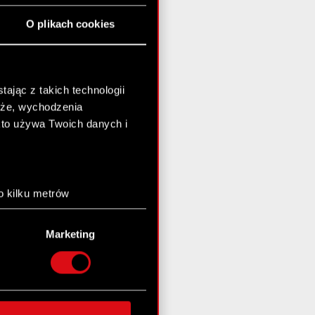
O plikach cookies
ając z takich technologii
chże, wychodzenia
kto używa Twoich danych i
o kilku metrów
anych (fingerprinting,
Marketing
łasne preferencje w
sekcji
nej chwili.
społecznościowe i
ostępniamy partnerom