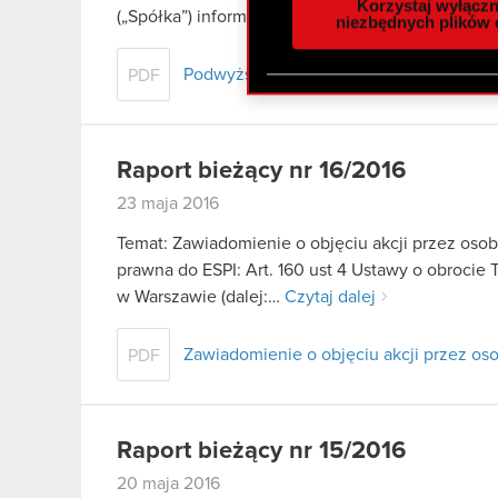
Korzystaj wyłączn
(„Spółka”) informuje, iż zgodnie z…
Czytaj dalej
społecznościowym, reklam
niezbędnych plików 
otrzymanymi od Ciebie lub
zgadasz się na używanie p
Podwyższenie kapitału zakładowego
PDF
Raport bieżący nr 16/2016
23 maja 2016
Temat: Zawiadomienie o objęciu akcji przez oso
prawna do ESPI: Art. 160 ust 4 Ustawy o obrocie 
w Warszawie (dalej:…
Czytaj dalej
Zawiadomienie o objęciu akcji przez os
PDF
Raport bieżący nr 15/2016
20 maja 2016