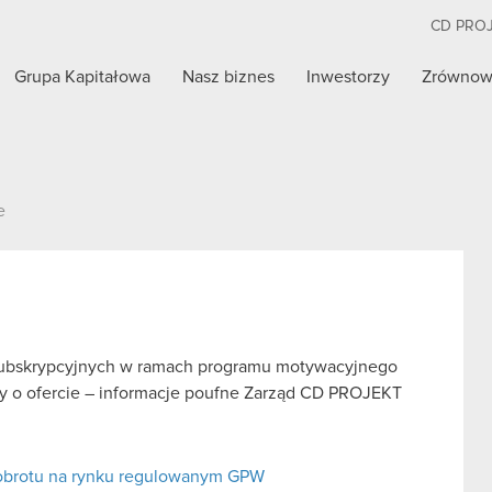
CD PRO
Grupa Kapitałowa
Nasz biznes
Inwestorzy
Zrównow
e
w subskrypcyjnych w ramach programu motywacyjnego
tawy o ofercie – informacje poufne Zarząd CD PROJEKT
 obrotu na rynku regulowanym GPW