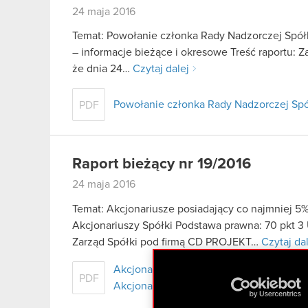
24 maja 2016
Temat: Powołanie członka Rady Nadzorczej Spółki
– informacje bieżące i okresowe Treść raportu: Z
że dnia 24…
Czytaj dalej
Powołanie członka Rady Nadzorczej Spó
PDF
Raport bieżący nr 19/2016
24 maja 2016
Temat: Akcjonariusze posiadający co najmniej
Akcjonariuszy Spółki Podstawa prawna: 70 pkt 3 
Zarząd Spółki pod firmą CD PROJEKT…
Czytaj da
Akcjonariusze posiadający co najmnie
PDF
Akcjonariuszy Spółki