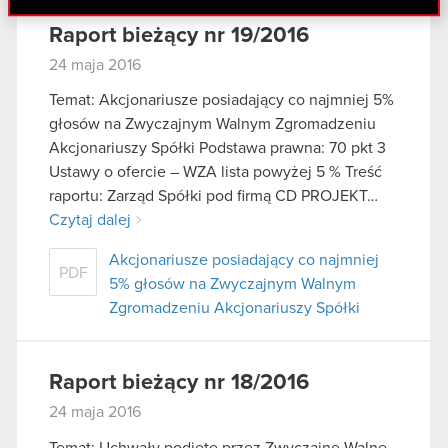
danymi otrzymanymi od Ciebie lub uzyskanymi
Raport bieżący nr 19/2016
podczas korzystania z ich usług. Kontynuując
24 maja 2016
korzystanie z naszej witryny, zgadasz się na
używanie plików cookie.
Temat: Akcjonariusze posiadający co najmniej 5%
głosów na Zwyczajnym Walnym Zgromadzeniu
Akcjonariuszy Spółki Podstawa prawna: 70 pkt 3
Ustawy o ofercie – WZA lista powyżej 5 % Treść
raportu: Zarząd Spółki pod firmą CD PROJEKT…
Czytaj dalej
Akcjonariusze posiadający co najmniej
PDF
5% głosów na Zwyczajnym Walnym
Zgromadzeniu Akcjonariuszy Spółki
Raport bieżący nr 18/2016
24 maja 2016
Temat: Uchwały podjęte przez Zwyczajne Walne