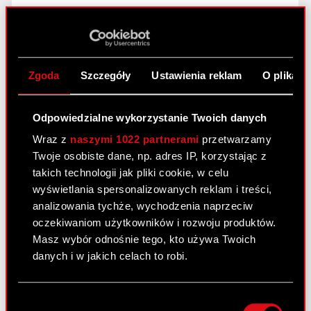
Temat: Ustalenie jednolitego tekstu Statutu
Podstawa prawna: Art. 56 ust. 1 pkt. 2 Ustawy o
ofercie – informacje bieżące i okresowe Treść
raportu: Zarząd spółki pod firmą CD PROJEKT S.A.
Zgoda
Szczegóły
Ustawienia reklam
O plikach
z siedzibą w Warszawie (03-301)…
Czytaj dalej
Ustalenie jednolitego tekstu Statutu
PDF
Odpowiedzialne wykorzystanie Twoich danych
Wraz z
naszymi 1022 partnerami
przetwarzamy
Statut CD PROJEKT S.A. - tekst jednolity
PDF
Twoje osobiste dane, np. adres IP, korzystając z
takich technologii jak pliki cookie, w celu
wyświetlania spersonalizowanych reklam i treści,
analizowania tychże, wychodzenia naprzeciw
Raport bieżący nr 21/2016
oczekiwaniom użytkowników i rozwoju produktów.
1 czerwca 2016
Masz wybór odnośnie tego, kto używa Twoich
danych i w jakich celach to robi.
Temat: Wybór biegłego rewidenta do badania
sprawozdań finansowych spółki za 2016 rok.
Jeśli wyrazisz na to zgodę, chcielibyśmy również:
Podstawa prawna do ESPI: Art. 56 ust. 1 pkt 2
Wybór
Gromadzić dane dotyczące Twojej
Ustawy o ofercie – informacje bieżące i okresowe