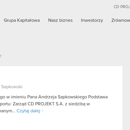
CD PRO
Grupa Kapitałowa
Nasz biznes
Inwestorzy
Zrównow
e
j Sapkowski
ego w imieniu Pana Andrzeja Sapkowskiego Podstawa
aportu: Zarząd CD PROJEKT S.A. z siedzibą w
zymanym…
Czytaj dalej