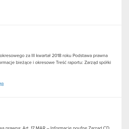
u okresowego za III kwartał 2018 roku Podstawa prawna
nformacje bieżące i okresowe Treść raportu: Zarząd spółki
18
awa prawna: Art. 17 MAR – Informacje poufne Zarząd CD