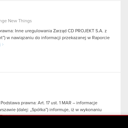
ange New Things
 prawna: Inne uregulowania Zarząd CD PROJEKT S.A. z
nt”) w nawiązaniu do informacji przekazanej w Raporcie
j
Podstawa prawna: Art. 17 ust. 1 MAR – informacje
zawie (dalej: „Spółka”) informuje, iż w wykonaniu
aj dalej