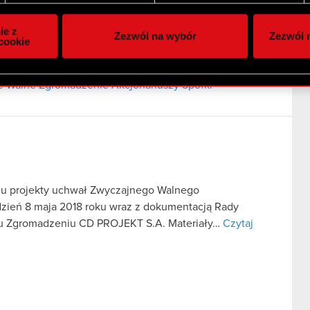
ie do spersonalizowania treści i reklam, aby oferować funkcje 
ej
itrynie. Informacje o tym, jak korzystasz z naszej witryny, ud
ie z
Zezwól na wybór
Zezwól n
owym i analitycznym. Partnerzy mogą połączyć te informacje z
cookie
 Zgromadzenie Akcjonariuszy Spółki
 uzyskanymi podczas korzystania z ich usług. Kontynuując korzy
lików cookie.
e Walne Zgromadzenie Akcjonariuszy Spółki
iu projekty uchwał Zwyczajnego Walnego
ień 8 maja 2018 roku wraz z dokumentacją Rady
u Zgromadzeniu CD PROJEKT S.A. Materiały…
Czytaj