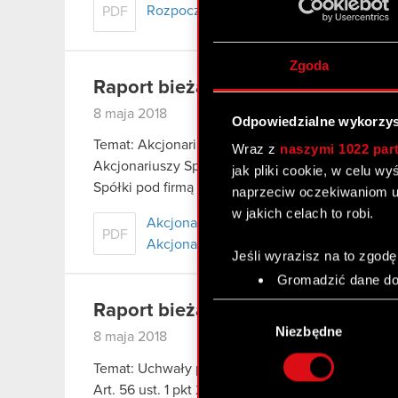
Rozpoczęcie skupu akcji własnych Spół
PDF
Zgoda
Raport bieżący nr 9/2018
8 maja 2018
Odpowiedzialne wykorzys
Temat: Akcjonariusze posiadający co najmniej
Wraz z
naszymi 1022 par
Akcjonariuszy Spółki. Podstawa prawna: 70 pkt 3
jak pliki cookie, w celu w
Spółki pod firmą CD PROJEKT Spółka Akcyjna…
naprzeciw oczekiwaniom u
w jakich celach to robi.
Akcjonariusze posiadający co najmnie
PDF
Akcjonariuszy Spółki
Jeśli wyrazisz na to zgodę
Gromadzić dane dot
Identyfikować Twoje
Wybór
Raport bieżący nr 8/2018
czyli wirtualny odcisk 
zgody
Niezbędne
8 maja 2018
Dowiedz się więcej odnośn
szczegółów
. W Deklaracj
Temat: Uchwały podjęte przez Zwyczajne Walne 
Art. 56 ust. 1 pkt 2 Ustawy o ofercie – informacj