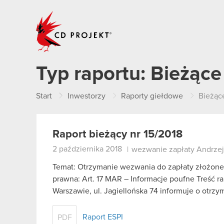
CD PROJEKT
Typ raportu:
Bieżące
Start
Inwestorzy
Raporty giełdowe
Bieżąc
Raport bieżący nr 15/2018
2 października 2018
|
wezwanie zapłaty Andrze
Temat: Otrzymanie wezwania do zapłaty złożon
prawna: Art. 17 MAR – Informacje poufne Treść r
Warszawie, ul. Jagiellońska 74 informuje o otr
Raport ESPI
PDF