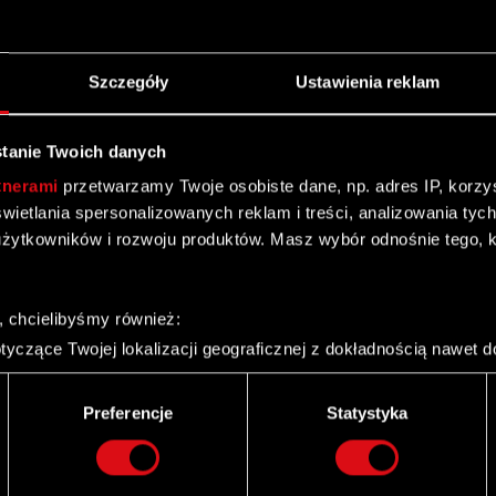
ki
Szczegóły
Ustawienia reklam
tanie Twoich danych
 5% głosów na Zwyczajnym Walnym Zgromadzeniu
tnerami
przetwarzamy Twoje osobiste dane, np. adres IP, korzyst
 Ustawy o ofercie – WZA lista powyżej 5 % Zarząd
yświetlania spersonalizowanych reklam i treści, analizowania ty
Czytaj dalej
żytkowników i rozwoju produktów. Masz wybór odnośnie tego, 
j 5% głosów na Zwyczajnym Walnym Zgromadzeniu
, chcielibyśmy również:
yczące Twojej lokalizacji geograficznej z dokładnością nawet d
 urządzenie, aktywnie analizując charakteryzującego je zbiory d
palca)
Preferencje
Statystyka
ie tego, jak Twoje osobiste dane są przetwarzane oraz ustaw w
i plików cookie możesz zmienić lub wycofać swoją zgodę w dowol
Zgromadzenie Akcjonariuszy Spółki Podstawa prawna:
e bieżące i okresowe Zarząd Spółki pod firmą CD