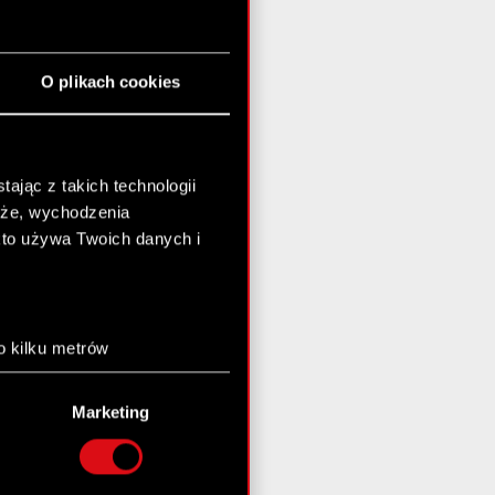
O plikach cookies
ając z takich technologii
chże, wychodzenia
kto używa Twoich danych i
o kilku metrów
anych (fingerprinting,
Marketing
łasne preferencje w
sekcji
nej chwili.