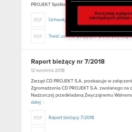
Wykorzystujemy pliki cook
PROJEKT Spółka Akcyjna z siedzibą…
Czytaj dal
analizować ruch w naszej w
Korzystaj wyłączn
społecznościowym, reklam
niezbędnych plików 
Uchwały podjęte przez Zwyczajne Walne
PDF
otrzymanymi od Ciebie lub
zgadasz się na używanie p
Treść uchwał podjętych przez Zwyczajn
PDF
Raport bieżący nr 7/2018
12 kwietnia 2018
Zarząd CD PROJEKT S.A. przekazuje w załączen
Zgromadzenia CD PROJEKT S.A. zwołanego na dz
Nadzorczej przedkładaną Zwyczajnemu Walnem
dalej
Raport bieżący 7/2018
PDF