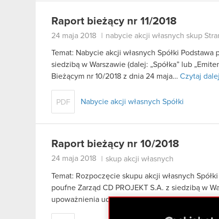
Raport bieżący nr 11/2018
24 maja 2018
|
nabycie akcji własnych skup Str
Temat: Nabycie akcji własnych Spółki Podstawa
siedzibą w Warszawie (dalej: „Spółka” lub „Emite
Bieżącym nr 10/2018 z dnia 24 maja…
Czytaj dale
Nabycie akcji własnych Spółki
PDF
Raport bieżący nr 10/2018
24 maja 2018
|
skup akcji własnych
Temat: Rozpoczęcie skupu akcji własnych Spółki 
poufne Zarząd CD PROJEKT S.A. z siedzibą w Wars
upoważnienia udzielonego mu uchwałą nr…
Czyt