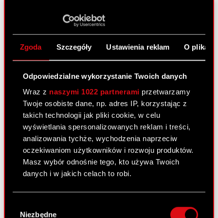
Zawiadomienie o zbyciu akcji - Adam
PDF
Kiciński
Zawiadomienie o zbyciu akcji - Marcin
PDF
Iwiński
Zgoda
Szczegóły
Ustawienia reklam
O plikach
Zawiadomienie o zbyciu akcji - Piotr
PDF
Karwowski
Odpowiedzialne wykorzystanie Twoich danych
Zawiadomienie o zbyciu akcji - Piotr
Wraz z
naszymi 1022 partnerami
przetwarzamy
PDF
Nielubowicz
Twoje osobiste dane, np. adres IP, korzystając z
Zawiadomienie o zbyciu akcji - Michał
takich technologii jak pliki cookie, w celu
PDF
Nowakowski
wyświetlania spersonalizowanych reklam i treści,
analizowania tychże, wychodzenia naprzeciw
oczekiwaniom użytkowników i rozwoju produktów.
Raport bieżący nr 34/2020
Masz wybór odnośnie tego, kto używa Twoich
danych i w jakich celach to robi.
14 września 2020
Temat: Informacja o transakcjach wykonywanych
Jeśli wyrazisz na to zgodę, chcielibyśmy również:
Wybór
przez osoby pełniące obowiązki zarządcze
Gromadzić dane dotyczące Twojej
Niezbędne
zgody
Podstawa prawna: Art. 19 ust. 3 MAR Treść