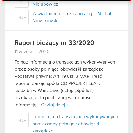
PDF
danymi otrzymanymi od Ciebie lub uzyskanymi
Nielubowicz
podczas korzystania z ich usług. Kontynuując
Zawiadomienie o zbyciu akcji - Michał
korzystanie z naszej witryny, zgadasz się na
PDF
Nowakowski
używanie plików cookie.
Raport bieżący nr 33/2020
11 września 2020
Temat: Informacja o transakcjach wykonywanych
przez osoby pełniące obowiązki zarządcze
Podstawa prawna: Art. 19 ust. 3 MAR Treść
raportu: Zarząd spółki CD PROJEKT S.A. z
siedzibą w Warszawie (dalej: „Spółka”),
przekazuje do publicznej wiadomości
informację…
Czytaj dalej
Informacja o transakcjach wykonywanych
PDF
przez osoby pełniące obowiązki
zarządcze