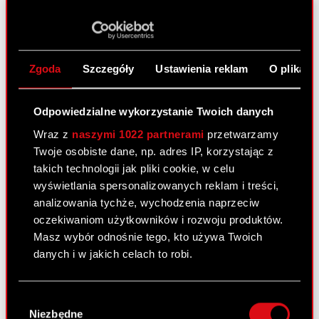
Zawiadomienie o zbyciu akcji - Adam
PDF
Kiciński
Zawiadomienie o zbyciu akcji - Marcin
PDF
Iwiński
Zgoda
Szczegóły
Ustawienia reklam
O plikach
Zawiadomienie o zbyciu akcji - Piotr
PDF
Karwowski
Odpowiedzialne wykorzystanie Twoich danych
Zawiadomienie o zbyciu akcji - Piotr
Wraz z
naszymi 1022 partnerami
przetwarzamy
PDF
Nielubowicz
Twoje osobiste dane, np. adres IP, korzystając z
Zawiadomienie o zbyciu akcji - Michał
takich technologii jak pliki cookie, w celu
PDF
Nowakowski
wyświetlania spersonalizowanych reklam i treści,
analizowania tychże, wychodzenia naprzeciw
oczekiwaniom użytkowników i rozwoju produktów.
Raport bieżący nr 34/2020
Masz wybór odnośnie tego, kto używa Twoich
danych i w jakich celach to robi.
14 września 2020
Temat: Informacja o transakcjach wykonywanych
Jeśli wyrazisz na to zgodę, chcielibyśmy również:
Wybór
przez osoby pełniące obowiązki zarządcze
Gromadzić dane dotyczące Twojej
Niezbędne
zgody
Podstawa prawna: Art. 19 ust. 3 MAR Treść