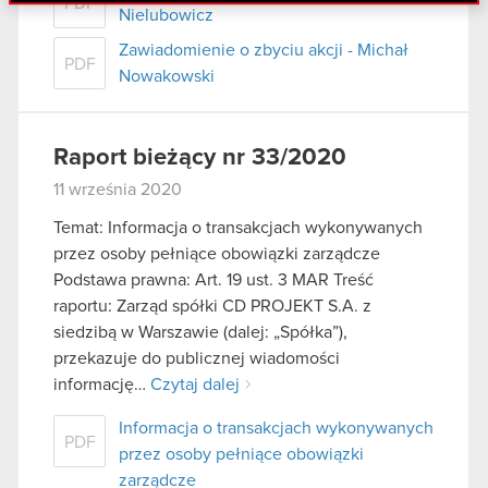
PDF
danymi otrzymanymi od Ciebie lub uzyskanymi
Nielubowicz
podczas korzystania z ich usług. Kontynuując
Zawiadomienie o zbyciu akcji - Michał
korzystanie z naszej witryny, zgadasz się na
PDF
Nowakowski
używanie plików cookie.
Raport bieżący nr 33/2020
11 września 2020
Temat: Informacja o transakcjach wykonywanych
przez osoby pełniące obowiązki zarządcze
Podstawa prawna: Art. 19 ust. 3 MAR Treść
raportu: Zarząd spółki CD PROJEKT S.A. z
siedzibą w Warszawie (dalej: „Spółka”),
przekazuje do publicznej wiadomości
informację…
Czytaj dalej
Informacja o transakcjach wykonywanych
PDF
przez osoby pełniące obowiązki
zarządcze