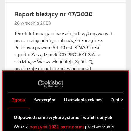
Raport bieżący nr 47/2020
28 września 2020
Temat: Informacja o transakcjach wykonywanych
przez osoby pełniące obowiązki zarządcze
Podstawa prawna: Art. 19 ust. 3 MAR Treść
raportu: Zarząd spółki CD PROJEKT S.A. z
siedzibą w Warszawie (dalej: „Spółka”),
przekazuje do publicznej wiadomości
informację…
Czytaj dalej
Informacja o transakcjach wykonywanych
PDF
przez osoby pełniące obowiązki
Zgoda
Szczegóły
Ustawienia reklam
O plikach
zarządcze
Zawiadomienie o zbyciu akcji - Adam
PDF
Odpowiedzialne wykorzystanie Twoich danych
Badowski
Wraz z
naszymi 1022 partnerami
przetwarzamy
Zawiadomienie o zbyciu akcji - Marcin
PDF