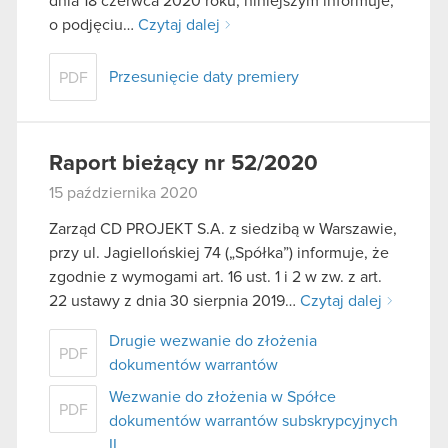
dnia 18 czerwca 2020 roku, niniejszym informuje,
o podjęciu…
Czytaj dalej
Przesunięcie daty premiery
PDF
Raport bieżący nr 52/2020
15 października 2020
Zarząd CD PROJEKT S.A. z siedzibą w Warszawie,
przy ul. Jagiellońskiej 74 („Spółka”) informuje, że
zgodnie z wymogami art. 16 ust. 1 i 2 w zw. z art.
22 ustawy z dnia 30 sierpnia 2019…
Czytaj dalej
Drugie wezwanie do złożenia
PDF
dokumentów warrantów
Wezwanie do złożenia w Spółce
PDF
dokumentów warrantów subskrypcyjnych
II