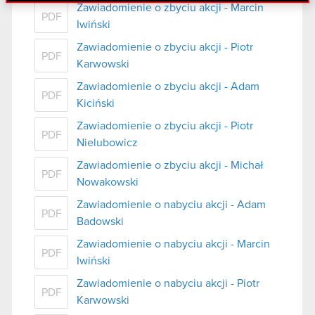
danymi otrzymanymi od Ciebie lub uzyskanymi
Zawiadomienie o zbyciu akcji - Marcin
PDF
podczas korzystania z ich usług. Kontynuując
Iwiński
korzystanie z naszej witryny, zgadasz się na
Zawiadomienie o zbyciu akcji - Piotr
używanie plików cookie.
PDF
Karwowski
Zawiadomienie o zbyciu akcji - Adam
PDF
Kiciński
Zawiadomienie o zbyciu akcji - Piotr
PDF
Nielubowicz
Zawiadomienie o zbyciu akcji - Michał
PDF
Nowakowski
Zawiadomienie o nabyciu akcji - Adam
PDF
Badowski
Zawiadomienie o nabyciu akcji - Marcin
PDF
Iwiński
Zawiadomienie o nabyciu akcji - Piotr
PDF
Karwowski