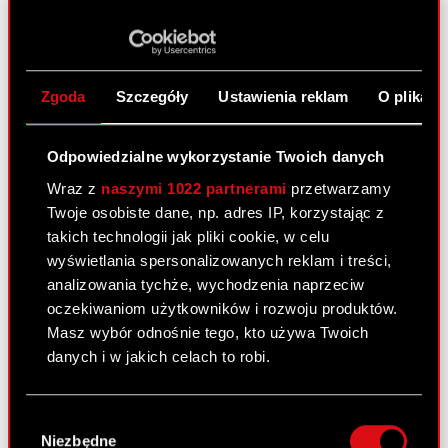
informację…
Czytaj dalej
Informacja o transakcjach wykonywanych
PDF
przez osoby pełniące obowiązki
Zgoda
Szczegóły
Ustawienia reklam
O plikach
zarządcze
Zawiadomienie o zbyciu akcji - Adam
PDF
Odpowiedzialne wykorzystanie Twoich danych
Badowski
Wraz z
naszymi 1022 partnerami
przetwarzamy
Zawiadomienie o zbyciu akcji - Marcin
Twoje osobiste dane, np. adres IP, korzystając z
PDF
Iwiński
takich technologii jak pliki cookie, w celu
Zawiadomienie o zbyciu akcji - Piotr
wyświetlania spersonalizowanych reklam i treści,
PDF
Karwowski
analizowania tychże, wychodzenia naprzeciw
oczekiwaniom użytkowników i rozwoju produktów.
Zawiadomienie o zbyciu akcji - Adam
PDF
Masz wybór odnośnie tego, kto używa Twoich
Kiciński
danych i w jakich celach to robi.
Zawiadomienie o zbyciu akcji - Piotr
PDF
Nielubowicz
Jeśli wyrazisz na to zgodę, chcielibyśmy również:
Wybór
Zawiadomienie o zbyciu akcji - Michał
Gromadzić dane dotyczące Twojej
PDF
Niezbędne
zgody
Nowakowski