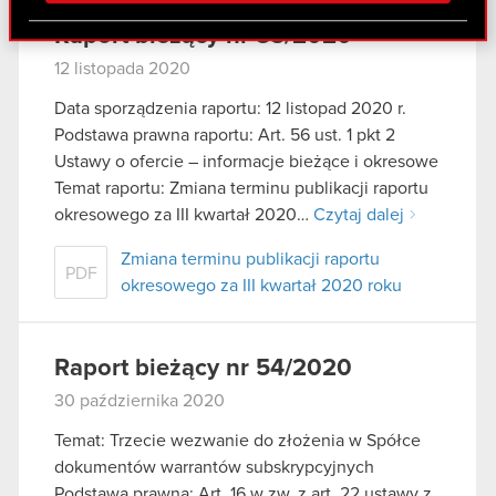
Partnerzy mogą połączyć te informacje z innymi
Raport bieżący nr 55/2020
danymi otrzymanymi od Ciebie lub uzyskanymi
podczas korzystania z ich usług. Kontynuując
12 listopada 2020
korzystanie z naszej witryny, zgadasz się na
Data sporządzenia raportu: 12 listopad 2020 r.
używanie plików cookie.
Podstawa prawna raportu: Art. 56 ust. 1 pkt 2
Ustawy o ofercie – informacje bieżące i okresowe
Temat raportu: Zmiana terminu publikacji raportu
okresowego za III kwartał 2020…
Czytaj dalej
Zmiana terminu publikacji raportu
PDF
okresowego za III kwartał 2020 roku
Raport bieżący nr 54/2020
30 października 2020
Temat: Trzecie wezwanie do złożenia w Spółce
dokumentów warrantów subskrypcyjnych
Podstawa prawna: Art. 16 w zw. z art. 22 ustawy z