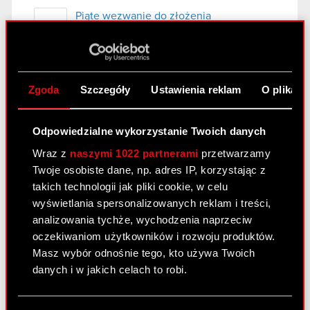
Piąte wezwanie do złożenia
PDF
dokumentów warrantów ESPI
Wezwanie do złożenia w Spółce
PDF
dokumentów warrantów subskrypcyjnych
V
Zgoda
Szczegóły
Ustawienia reklam
O plikach
Odpowiedzialne wykorzystanie Twoich danych
Raport bieżący nr 57/2020
Wraz z
naszymi 1022 partnerami
przetwarzamy
17 listopada 2020
Twoje osobiste dane, np. adres IP, korzystając z
Temat: Warunkowa rejestracja akcji serii M w
takich technologii jak pliki cookie, w celu
Krajowym Depozycie Papierów Wartościowych
wyświetlania spersonalizowanych reklam i treści,
S.A. Podstawa prawna: Art. 17 ust. 1 MAR –
analizowania tychże, wychodzenia naprzeciw
informacje poufne Zarząd CD PROJEKT S.A. z
oczekiwaniom użytkowników i rozwoju produktów.
siedzibą w Warszawie przy ul. Jagiellońskiej 74
Masz wybór odnośnie tego, kto używa Twoich
(„Spółka”),…
Czytaj dalej
danych i w jakich celach to robi.
Warunkowa rejestracja akcji serii M w
Jeśli wyrazisz na to zgodę, chcielibyśmy również:
PDF