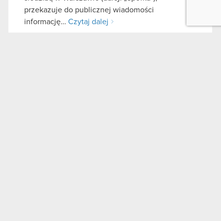
przekazuje do publicznej wiadomości
informację…
Czytaj dalej
Informacja o transakcjach wykonywanych
PDF
przez osoby pełniące obowiązki
zarządcze
Zawiadomienie o zbyciu akcji - Piotr
PDF
Karwowski
Raport bieżący nr 47/2020
28 września 2020
Temat: Informacja o transakcjach wykonywanych
przez osoby pełniące obowiązki zarządcze
Podstawa prawna: Art. 19 ust. 3 MAR Treść
raportu: Zarząd spółki CD PROJEKT S.A. z
siedzibą w Warszawie (dalej: „Spółka”),
przekazuje do publicznej wiadomości