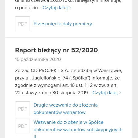
dnia 18 czerwca 2020 roku, niniejszym informuje,
o podjęciu…
Czytaj dalej
Przesunięcie daty premiery
PDF
Raport bieżący nr 52/2020
15 października 2020
Zarząd CD PROJEKT S.A. z siedzibą w Warszawie,
przy ul. Jagiellońskiej 74 („Spółka”) informuje, że
zgodnie z wymogami art. 16 ust. 1 i 2 w zw. z art.
22 ustawy z dnia 30 sierpnia 2019…
Czytaj dalej
Drugie wezwanie do złożenia
PDF
dokumentów warrantów
Wezwanie do złożenia w Spółce
PDF
dokumentów warrantów subskrypcyjnych
II