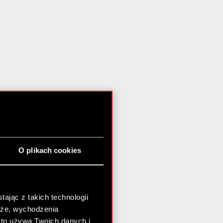
O plikach cookies
ając z takich technologii
chże, wychodzenia
kto używa Twoich danych i