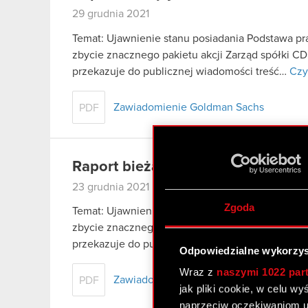
29 grudnia 2021
Temat: Ujawnienie stanu posiadania Podstawa praw
zbycie znacznego pakietu akcji Zarząd spółki CD
przekazuje do publicznej wiadomości treść…
Czy
Zawiadomienie Goldman Sachs
PDF
Raport bieżący nr 48/2021
23 grudnia 2021
Zgoda
Temat: Ujawnienie stanu posiadania Podstawa praw
zbycie znacznego pakietu akcji Zarząd spółki CD
przekazuje do publicznej wiadomości treść…
Czy
Odpowiedzialne wykorzys
Wraz z
naszymi 1022 par
Zawiadomienie Goldman Sachs
PDF
jak pliki cookie, w celu w
naprzeciw oczekiwaniom u