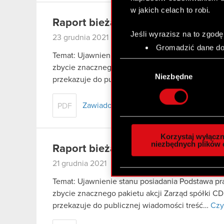
w jakich celach to robi.
Raport bieżący nr 47/2021
Jeśli wyrazisz na to zgodę
23 grudnia 2021
Gromadzić dane dot
Temat: Ujawnienie stanu posiadania Podstawa praw
Identyfikować Twoje
Wybór
zbycie znacznego pakietu akcji Zarząd spółki CD
czyli wirtualny odcisk 
zgody
Niezbędne
przekazuje do publicznej wiadomości treść…
Czy
Dowiedz się więcej odnośn
szczegółów
. W Deklaracj
Zawiadomienie Goldman Sachs
PDF
Wykorzystujemy pliki cook
analizować ruch w naszej w
Korzystaj wyłączn
społecznościowym, reklam
niezbędnych plików 
Raport bieżący nr 46/2021
otrzymanymi od Ciebie lub
21 grudnia 2021
zgadasz się na używanie p
Temat: Ujawnienie stanu posiadania Podstawa praw
zbycie znacznego pakietu akcji Zarząd spółki CD
przekazuje do publicznej wiadomości treść…
Czy