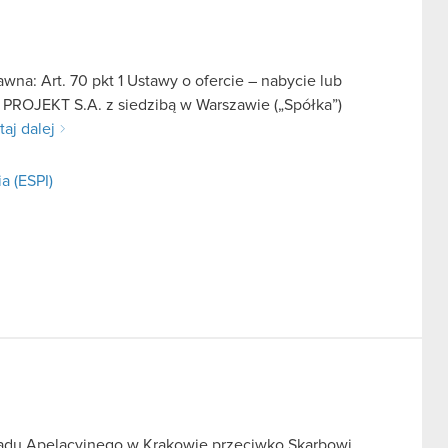
na: Art. 70 pkt 1 Ustawy o ofercie – nabycie lub
 PROJEKT S.A. z siedzibą w Warszawie („Spółka”)
taj dalej
a (ESPI)
Sądu Apelacyjnego w Krakowie przeciwko Skarbowi