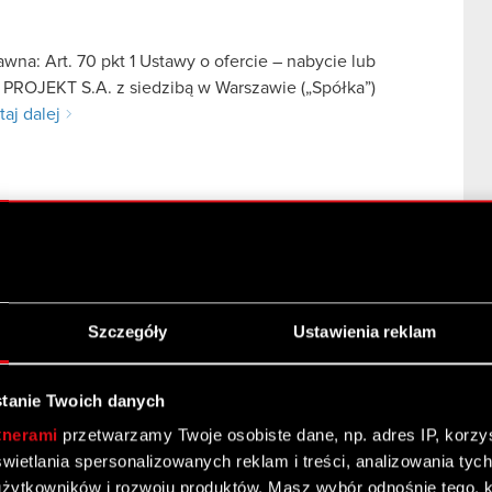
na: Art. 70 pkt 1 Ustawy o ofercie – nabycie lub
 PROJEKT S.A. z siedzibą w Warszawie („Spółka”)
taj dalej
Szczegóły
Ustawienia reklam
na: Art. 70 pkt 1 Ustawy o ofercie – nabycie lub
 PROJEKT S.A. z siedzibą w Warszawie („Spółka”)
taj dalej
tanie Twoich danych
tnerami
przetwarzamy Twoje osobiste dane, np. adres IP, korzyst
yświetlania spersonalizowanych reklam i treści, analizowania ty
żytkowników i rozwoju produktów. Masz wybór odnośnie tego, 