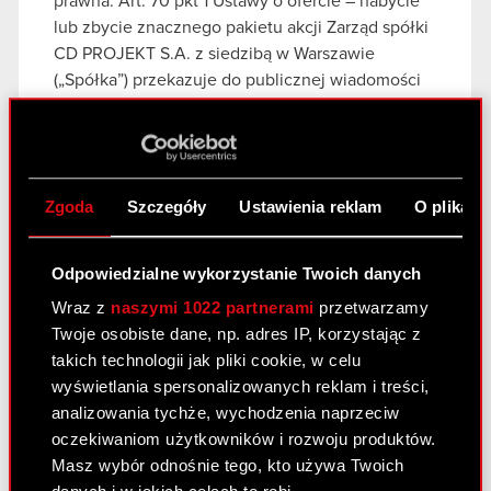
prawna: Art. 70 pkt 1 Ustawy o ofercie – nabycie
lub zbycie znacznego pakietu akcji Zarząd spółki
CD PROJEKT S.A. z siedzibą w Warszawie
(„Spółka”) przekazuje do publicznej wiadomości
treść…
Czytaj dalej
RB 22/2022 ESPI
PDF
Zgoda
Szczegóły
Ustawienia reklam
O plikach
Zawiadomienie Goldman Sachs
PDF
Odpowiedzialne wykorzystanie Twoich danych
Wraz z
naszymi 1022 partnerami
przetwarzamy
Raport bieżący nr 21/2022
Twoje osobiste dane, np. adres IP, korzystając z
17 czerwca 2022
takich technologii jak pliki cookie, w celu
wyświetlania spersonalizowanych reklam i treści,
Temat: Ujawnienie stanu posiadania Podstawa
analizowania tychże, wychodzenia naprzeciw
prawna: Art. 70 pkt 1 Ustawy o ofercie – nabycie
oczekiwaniom użytkowników i rozwoju produktów.
lub zbycie znacznego pakietu akcji Zarząd spółki
Masz wybór odnośnie tego, kto używa Twoich
CD PROJEKT S.A. z siedzibą w Warszawie