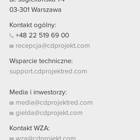
03-301
Warszawa
Kontakt ogólny:
+48
22
519
69
00
recepcja@cdprojekt.com
Wsparcie techniczne:
support.cdprojektred.com
Media i inwestorzy:
media@cdprojektred.com
gielda@cdprojekt.com
Kontakt WZA:
wza@cdprojekt.com