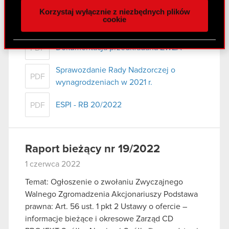
naszej witrynie. Informacje o tym, jak korzystasz
Korzystaj wyłącznie z niezbędnych plików
z naszej witryny, udostępniamy partnerom
Projekty uchwał ZWZA
cookie
PDF
społecznościowym, reklamowym i analitycznym.
Partnerzy mogą połączyć te informacje z innymi
Dokumentacja przedkładana ZWZA
PDF
danymi otrzymanymi od Ciebie lub uzyskanymi
podczas korzystania z ich usług. Kontynuując
Sprawozdanie Rady Nadzorczej o
korzystanie z naszej witryny, zgadasz się na
PDF
wynagrodzeniach w 2021 r.
używanie plików cookie.
ESPI - RB 20/2022
PDF
Raport bieżący nr 19/2022
1 czerwca 2022
Temat: Ogłoszenie o zwołaniu Zwyczajnego
Walnego Zgromadzenia Akcjonariuszy Podstawa
prawna: Art. 56 ust. 1 pkt 2 Ustawy o ofercie –
informacje bieżące i okresowe Zarząd CD