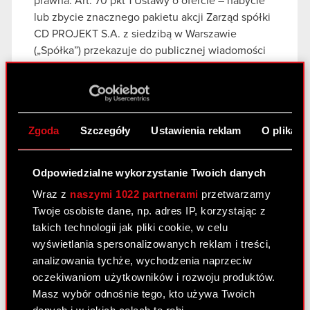
prawna: Art. 70 pkt 1 Ustawy o ofercie – nabycie
lub zbycie znacznego pakietu akcji Zarząd spółki
CD PROJEKT S.A. z siedzibą w Warszawie
(„Spółka”) przekazuje do publicznej wiadomości
treść…
Czytaj dalej
RB 22/2022 ESPI
PDF
Zgoda
Szczegóły
Ustawienia reklam
O plikach
Zawiadomienie Goldman Sachs
PDF
Odpowiedzialne wykorzystanie Twoich danych
Wraz z
naszymi 1022 partnerami
przetwarzamy
Raport bieżący nr 21/2022
Twoje osobiste dane, np. adres IP, korzystając z
17 czerwca 2022
takich technologii jak pliki cookie, w celu
wyświetlania spersonalizowanych reklam i treści,
Temat: Ujawnienie stanu posiadania Podstawa
analizowania tychże, wychodzenia naprzeciw
prawna: Art. 70 pkt 1 Ustawy o ofercie – nabycie
oczekiwaniom użytkowników i rozwoju produktów.
lub zbycie znacznego pakietu akcji Zarząd spółki
Masz wybór odnośnie tego, kto używa Twoich
CD PROJEKT S.A. z siedzibą w Warszawie