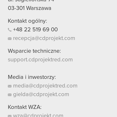
03-301
Warszawa
Kontakt ogólny:
+48
22
519
69
00
recepcja@cdprojekt.com
Wsparcie techniczne:
support.cdprojektred.com
Media i inwestorzy:
media@cdprojektred.com
gielda@cdprojekt.com
Kontakt WZA:
wza@cdprojekt.com