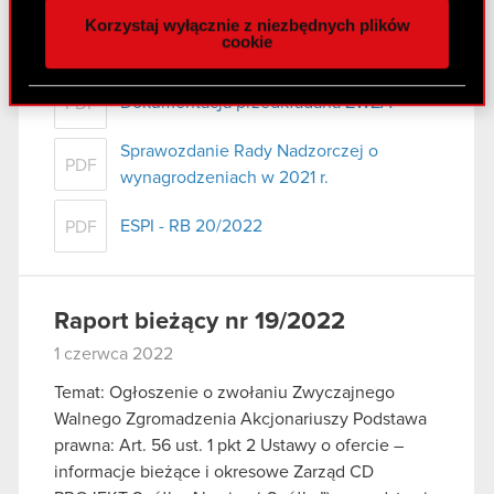
naszej witrynie. Informacje o tym, jak korzystasz
Korzystaj wyłącznie z niezbędnych plików
z naszej witryny, udostępniamy partnerom
Projekty uchwał ZWZA
cookie
PDF
społecznościowym, reklamowym i analitycznym.
Partnerzy mogą połączyć te informacje z innymi
Dokumentacja przedkładana ZWZA
PDF
danymi otrzymanymi od Ciebie lub uzyskanymi
podczas korzystania z ich usług. Kontynuując
Sprawozdanie Rady Nadzorczej o
korzystanie z naszej witryny, zgadasz się na
PDF
wynagrodzeniach w 2021 r.
używanie plików cookie.
ESPI - RB 20/2022
PDF
Raport bieżący nr 19/2022
1 czerwca 2022
Temat: Ogłoszenie o zwołaniu Zwyczajnego
Walnego Zgromadzenia Akcjonariuszy Podstawa
prawna: Art. 56 ust. 1 pkt 2 Ustawy o ofercie –
informacje bieżące i okresowe Zarząd CD