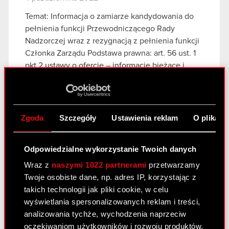
Temat: Informacja o zamiarze kandydowania do
pełnienia funkcji Przewodniczącego Rady
Nadzorczej wraz z rezygnacją z pełnienia funkcji
Członka Zarządu Podstawa prawna: art. 56 ust. 1
pkt 2 ustawy o ofercie – informacje bieżące i
okresowe…
Czytaj dalej
ESPI - RB 38/2022
PDF
Zgoda
Szczegóły
Ustawienia reklam
O plikach
Raport bieżący nr 37/2022
Odpowiedzialne wykorzystanie Twoich danych
4 października 2022
Wraz z
naszymi 1022 partnerami
przetwarzamy
Twoje osobiste dane, np. adres IP, korzystając z
Temat: Przyjęcie przez Zarząd Strategicznych
takich technologii jak pliki cookie, w celu
Kierunków Rozwoju w Perspektywie
wyświetlania spersonalizowanych reklam i treści,
Długofalowej dla Grupy CD PROJEKT Podstawa
analizowania tychże, wychodzenia naprzeciw
prawna: Art. 17 ust. 1 MAR – informacje poufne
oczekiwaniom użytkowników i rozwoju produktów.