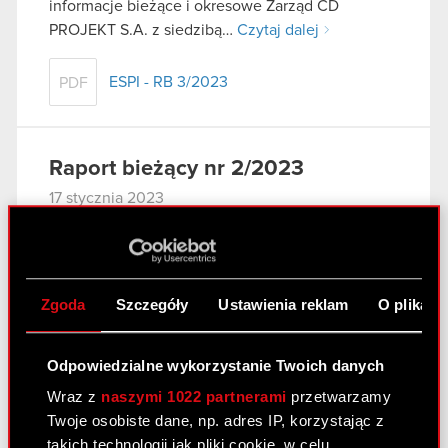
informacje bieżące i okresowe Zarząd CD
PROJEKT S.A. z siedzibą…
Czytaj dalej
ESPI - RB 3/2023
PDF
Raport bieżący nr 2/2023
17 stycznia 2023
Temat: Terminy przekazywania raportów
okresowych w 2023 roku Podstawa prawna: Art.
56 ust. 1 pkt 2 Ustawy o ofercie – informacje
Zgoda
Szczegóły
Ustawienia reklam
O plikach
bieżące i okresowe Zarząd CD PROJEKT S.A. z
siedzibą w Warszawie („Spółka”), zgodnie z…
Czytaj dalej
Odpowiedzialne wykorzystanie Twoich danych
Wraz z
naszymi 1022 partnerami
przetwarzamy
ESPI - RB 2/2023
PDF
Twoje osobiste dane, np. adres IP, korzystając z
takich technologii jak pliki cookie, w celu