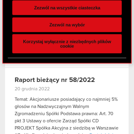
Temat: Powołanie Marcina Piotra Iwińskiego do
Zezwól na wszystkie ciasteczka
Rady Nadzorczej Spółki, powierzenie mu funkcji
Wykorzystujemy pliki cookie do
Przewodniczącego oraz zmiany w składzie
spersonalizowania treści i reklam, aby oferować
Komitetu Audytu Podstawa prawna: Art. 56 ust. 1
Zezwól na wybór
funkcje społecznościowe i analizować ruch w
pkt 2 Ustawy o ofercie – informacje bieżące i
naszej witrynie. Informacje o tym, jak korzystasz
okresowe…
Czytaj dalej
Korzystaj wyłącznie z niezbędnych plików
z naszej witryny, udostępniamy partnerom
cookie
społecznościowym, reklamowym i analitycznym.
ESPI - RB 59/2022
PDF
Partnerzy mogą połączyć te informacje z innymi
danymi otrzymanymi od Ciebie lub uzyskanymi
podczas korzystania z ich usług. Kontynuując
korzystanie z naszej witryny, zgadasz się na
Raport bieżący nr 58/2022
używanie plików cookie.
20 grudnia 2022
Temat: Akcjonariusze posiadający co najmniej 5%
głosów na Nadzwyczajnym Walnym
Zgromadzeniu Spółki Podstawa prawna: Art. 70
pkt 3 Ustawy o ofercie Zarząd Spółki CD
PROJEKT Spółka Akcyjna z siedzibą w Warszawie