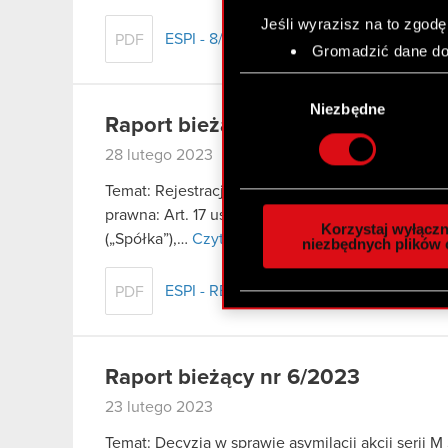
Jeśli wyrazisz na to zgodę
ESPI - 8/2023
PDF
Gromadzić dane dot
Identyfikować Twoje
Wybór
czyli wirtualny odcisk 
zgody
Niezbędne
Dowiedz się więcej odnośn
Raport bieżący nr 7/2023
szczegółów
. W Deklaracj
28 lutego 2023
Temat: Rejestracja połączenia Spółki z jej spó
Wykorzystujemy pliki cook
prawna: Art. 17 ust. 1 MAR – informacje poufne 
analizować ruch w naszej w
Korzystaj wyłączn
(„Spółka”),…
Czytaj dalej
społecznościowym, reklam
niezbędnych plików 
otrzymanymi od Ciebie lub
zgadasz się na używanie p
ESPI - RB 7/2023
PDF
Raport bieżący nr 6/2023
23 lutego 2023
Temat: Decyzja w sprawie asymilacji akcji serii M