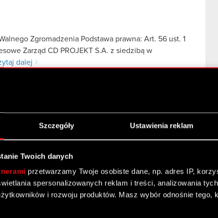
alnego Zgromadzenia Podstawa prawna: Art. 56 ust. 1
kresowe Zarząd CD PROJEKT S.A. z siedzibą w
ytaj dalej
alnym Zgromadzeniu CD PROJEKT S.A. przy
ktronicznej
Szczegóły
Ustawienia reklam
tanie Twoich danych
tnerami
przetwarzamy Twoje osobiste dane, np. adres IP, korzyst
yświetlania spersonalizowanych reklam i treści, analizowania ty
zenia odpisu dotyczącego Projektu Sirius Podstawa
żytkowników i rozwoju produktów. Masz wybór odnośnie tego, 
e Zarząd CD PROJEKT S.A. z siedzibą w Warszawie
zji w…
Czytaj dalej