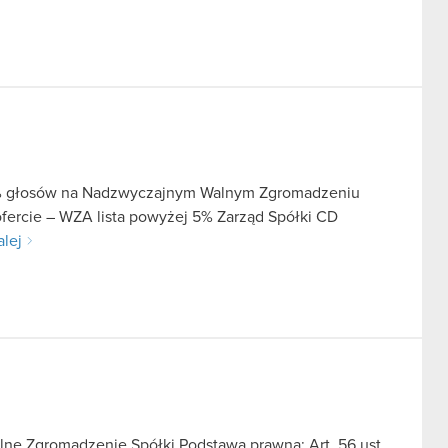
 5% głosów na Nadzwyczajnym Walnym Zgromadzeniu
ofercie – WZA lista powyżej 5% Zarząd Spółki CD
alej
ne Zgromadzenie Spółki Podstawa prawna: Art. 56 ust.