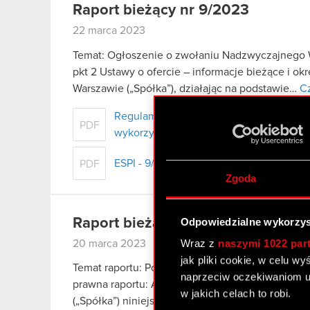
Raport bieżący nr 9/2023
22 marca 2023
Temat: Ogłoszenie o zwołaniu Nadzwyczajnego W
pkt 2 Ustawy o ofercie – informacje bieżące i o
Warszawie („Spółka”), działając na podstawie…
Cz
Regulamin udziału w Nadzwyczajnym W
PDF
wykorzystaniu środków komunikacji ele
ESPI - 9/2023
PDF
Zgoda
Raport bieżący nr 8/2023
Odpowiedzialne wykorzys
Wraz z
naszymi 1022 par
20 marca 2023
jak pliki cookie, w celu w
Temat raportu: Podjęcie decyzji w sprawie utwor
naprzeciw oczekiwaniom u
prawna raportu: Art. 17 MAR – informacje poufn
w jakich celach to robi.
(„Spółka”) niniejszym informuje o podjęciu decy